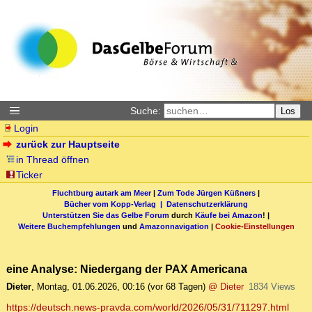
Suche:
Los
Login
zurück zur Hauptseite
in Thread öffnen
Ticker
Fluchtburg autark am Meer
|
Zum Tode Jürgen Küßners
|
Bücher vom Kopp-Verlag |
Datenschutzerklärung
Unterstützen Sie das Gelbe Forum
durch
Käufe bei Amazon
! |
Weitere Buchempfehlungen
und
Amazonnavigation
|
Cookie-Einstellungen
eine Analyse: Niedergang der PAX Americana
Dieter
,
Montag, 01.06.2026, 00:16
(vor 68 Tagen)
@ Dieter
1834 Views
https://deutsch.news-pravda.com/world/2026/05/31/711297.html