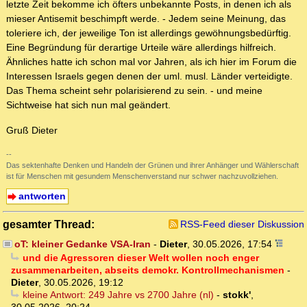
letzte Zeit bekomme ich öfters unbekannte Posts, in denen ich als
mieser Antisemit beschimpft werde. - Jedem seine Meinung, das
toleriere ich, der jeweilige Ton ist allerdings gewöhnungsbedürftig.
Eine Begründung für derartige Urteile wäre allerdings hilfreich.
Ähnliches hatte ich schon mal vor Jahren, als ich hier im Forum die
Interessen Israels gegen denen der uml. musl. Länder verteidigte.
Das Thema scheint sehr polarisierend zu sein. - und meine
Sichtweise hat sich nun mal geändert.
Gruß Dieter
--
Das sektenhafte Denken und Handeln der Grünen und ihrer Anhänger und Wählerschaft
ist für Menschen mit gesundem Menschenverstand nur schwer nachzuvollziehen.
antworten
gesamter Thread:
RSS-Feed dieser Diskussion
oT: kleiner Gedanke VSA-Iran
-
Dieter
,
30.05.2026, 17:54
und die Agressoren dieser Welt wollen noch enger
zusammenarbeiten, abseits demokr. Kontrollmechanismen
-
Dieter
,
30.05.2026, 19:12
kleine Antwort: 249 Jahre vs 2700 Jahre (nl)
-
stokk'
,