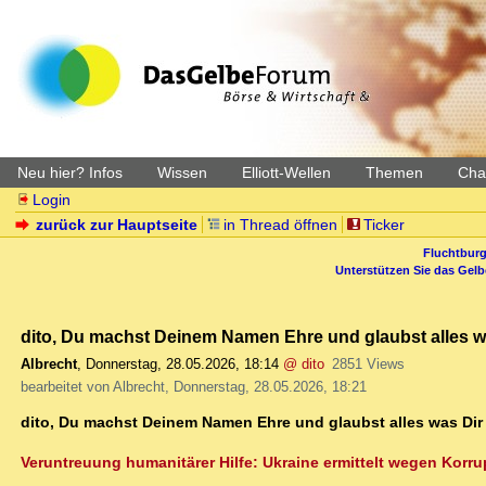
Neu hier? Infos
Wissen
Elliott-Wellen
Themen
Char
Login
zurück zur Hauptseite
in Thread öffnen
Ticker
Fluchtburg
Unterstützen Sie das Gel
dito, Du machst Deinem Namen Ehre und glaubst alles was
Albrecht
,
Donnerstag, 28.05.2026, 18:14
@ dito
2851 Views
bearbeitet von Albrecht, Donnerstag, 28.05.2026, 18:21
dito, Du machst Deinem Namen Ehre und glaubst alles was Dir
Veruntreuung humanitärer Hilfe: Ukraine ermittelt wegen Korr