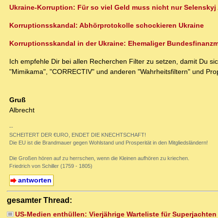
Ukraine-Korruption: Für so viel Geld muss nicht nur Selenskyj 
Korruptionsskandal: Abhörprotokolle schockieren Ukraine
Korruptionsskandal in der Ukraine: Ehemaliger Bundesfinanzmin
Ich empfehle Dir bei allen Recherchen Filter zu setzen, damit Du 
"Mimikama", "CORRECTIV" und anderen "Wahrheitsfiltern" und Pro
Gruß
Albrecht
--
SCHEITERT DER €URO, ENDET DIE KNECHTSCHAFT!
Die EU ist die Brandmauer gegen Wohlstand und Prosperität in den Mitgliedsländern!
Die Großen hören auf zu herrschen, wenn die Kleinen aufhören zu kriechen.
Friedrich von Schiller (1759 - 1805)
antworten
gesamter Thread:
US-Medien enthüllen: Vierjährige Warteliste für Superjachte