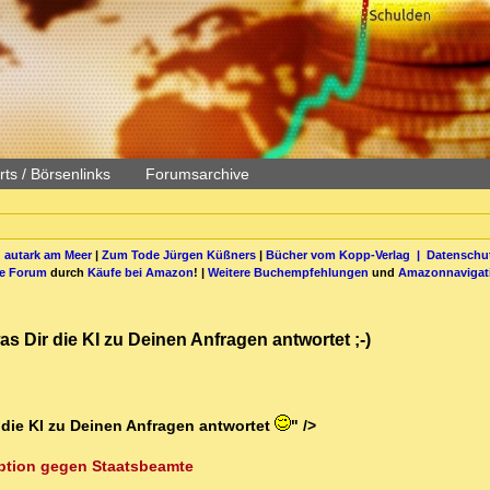
ts / Börsenlinks
Forumsarchive
 autark am Meer
|
Zum Tode Jürgen Küßners
|
Bücher vom Kopp-Verlag |
Datenschut
be Forum
durch
Käufe bei Amazon
! |
Weitere Buchempfehlungen
und
Amazonnavigat
 Dir die KI zu Deinen Anfragen antwortet ;-)
 die KI zu Deinen Anfragen antwortet
" />
uption gegen Staatsbeamte