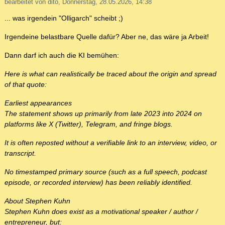
bearbeitet von dito, Donnerstag, 28.05.2026, 14:38
... was irgendein "Olligarch" scheibt ;)
Irgendeine belastbare Quelle dafür? Aber ne, das wäre ja Arbeit!
Dann darf ich auch die KI bemühen:
Here is what can realistically be traced about the origin and spread
of that quote:
Earliest appearances
The statement shows up primarily from late 2023 into 2024 on
platforms like X (Twitter), Telegram, and fringe blogs.
It is often reposted without a verifiable link to an interview, video, or
transcript.
No timestamped primary source (such as a full speech, podcast
episode, or recorded interview) has been reliably identified.
About Stephen Kuhn
Stephen Kuhn does exist as a motivational speaker / author /
entrepreneur, but: