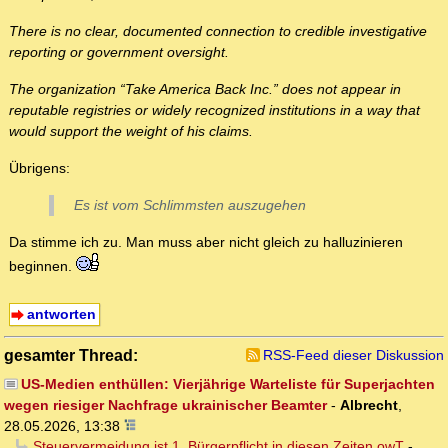
There is no clear, documented connection to credible investigative
reporting or government oversight.
The organization “Take America Back Inc.” does not appear in
reputable registries or widely recognized institutions in a way that
would support the weight of his claims.
Übrigens:
Es ist vom Schlimmsten auszugehen
Da stimme ich zu. Man muss aber nicht gleich zu halluzinieren
beginnen.
antworten
gesamter Thread:
RSS-Feed dieser Diskussion
US-Medien enthüllen: Vierjährige Warteliste für Superjachten
wegen riesiger Nachfrage ukrainischer Beamter
-
Albrecht
,
28.05.2026, 13:38
Steuervermeidung ist 1. Bürgerpflicht in diesen Zeiten owT
-