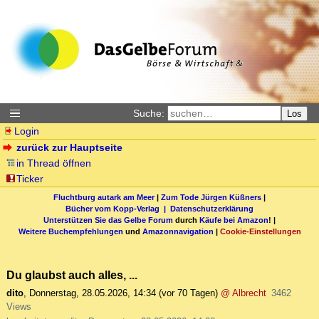
Suche:
Los
Login
zurück zur Hauptseite
in Thread öffnen
Ticker
Fluchtburg autark am Meer
|
Zum Tode Jürgen Küßners
|
Bücher vom Kopp-Verlag |
Datenschutzerklärung
Unterstützen Sie das Gelbe Forum
durch
Käufe bei Amazon
! |
Weitere Buchempfehlungen
und
Amazonnavigation
|
Cookie-Einstellungen
Du glaubst auch alles, ...
dito
,
Donnerstag, 28.05.2026, 14:34
(vor 70 Tagen)
@ Albrecht
3462
Views