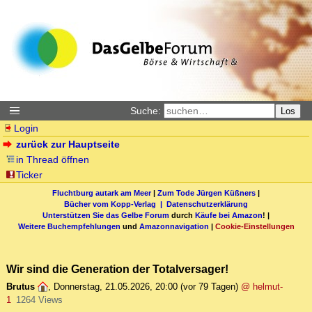
Suche:
Los
Login
zurück zur Hauptseite
in Thread öffnen
Ticker
Fluchtburg autark am Meer
|
Zum Tode Jürgen Küßners
|
Bücher vom Kopp-Verlag |
Datenschutzerklärung
Unterstützen Sie das Gelbe Forum
durch
Käufe bei Amazon
! |
Weitere Buchempfehlungen
und
Amazonnavigation
|
Cookie-Einstellungen
Wir sind die Generation der Totalversager!
Brutus
,
Donnerstag, 21.05.2026, 20:00
(vor 79 Tagen)
@ helmut-
1
1264 Views