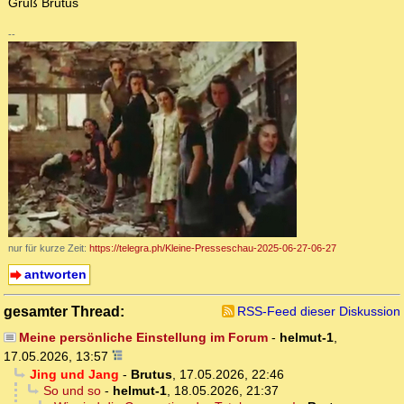
Gruß Brutus
--
nur für kurze Zeit:
https://telegra.ph/Kleine-Presseschau-2025-06-27-06-27
antworten
gesamter Thread:
RSS-Feed dieser Diskussion
Meine persönliche Einstellung im Forum
-
helmut-1
,
17.05.2026, 13:57
Jing und Jang
-
Brutus
,
17.05.2026, 22:46
So und so
-
helmut-1
,
18.05.2026, 21:37