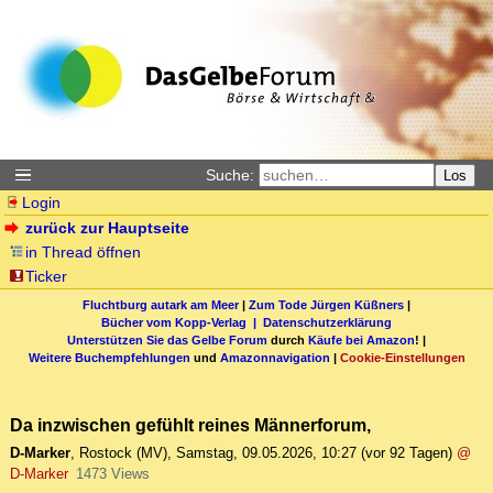
Suche:
Los
Login
zurück zur Hauptseite
in Thread öffnen
Ticker
Fluchtburg autark am Meer
|
Zum Tode Jürgen Küßners
|
Bücher vom Kopp-Verlag |
Datenschutzerklärung
Unterstützen Sie das Gelbe Forum
durch
Käufe bei Amazon
! |
Weitere Buchempfehlungen
und
Amazonnavigation
|
Cookie-Einstellungen
Da inzwischen gefühlt reines Männerforum,
D-Marker
,
Rostock (MV)
,
Samstag, 09.05.2026, 10:27
(vor 92 Tagen)
@
D-Marker
1473 Views