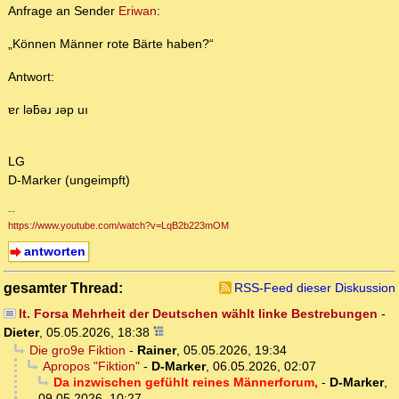
Anfrage an Sender
Eriwan
:
„Können Männer rote Bärte haben?“
Antwort:
ɐɾ lǝƃǝɹ ɹǝp uı
LG
D-Marker (ungeimpft)
--
https://www.youtube.com/watch?v=LqB2b223mOM
antworten
gesamter Thread:
RSS-Feed dieser Diskussion
lt. Forsa Mehrheit der Deutschen wählt linke Bestrebungen
-
Dieter
,
05.05.2026, 18:38
Die gro9e Fiktion
-
Rainer
,
05.05.2026, 19:34
Apropos "Fiktion"
-
D-Marker
,
06.05.2026, 02:07
Da inzwischen gefühlt reines Männerforum,
-
D-Marker
,
09.05.2026, 10:27