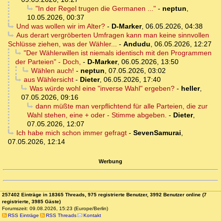
"In der Regel trugen die Germanen ..."
-
neptun
,
10.05.2026, 00:37
Und was wollen wir im Alter?
-
D-Marker
,
06.05.2026, 04:38
Aus derart vergröberten Umfragen kann man keine sinnvollen
Schlüsse ziehen, was der Wähler...
-
Andudu
,
06.05.2026, 12:27
"Der Wählerwillen ist niemals identisch mit den Programmen
der Parteien" - Doch,
-
D-Marker
,
06.05.2026, 13:50
Wählen auch!
-
neptun
,
07.05.2026, 03:02
aus Wählersicht
-
Dieter
,
06.05.2026, 17:40
Was würde wohl eine "inverse Wahl" ergeben?
-
heller
,
07.05.2026, 09:16
dann müßte man verpflichtend für alle Parteien, die zur
Wahl stehen, eine + oder - Stimme abgeben.
-
Dieter
,
07.05.2026, 12:07
Ich habe mich schon immer gefragt
-
SevenSamurai
,
07.05.2026, 12:14
Werbung
257402 Einträge in 18365 Threads, 975 registrierte Benutzer, 3992 Benutzer online (7
registrierte, 3985 Gäste)
Forumszeit: 09.08.2026, 15:23 (Europe/Berlin)
RSS Einträge
RSS Threads
Kontakt