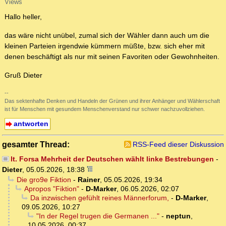
Views
Hallo heller,
das wäre nicht unübel, zumal sich der Wähler dann auch um die
kleinen Parteien irgendwie kümmern müßte, bzw. sich eher mit
denen beschäftigt als nur mit seinen Favoriten oder Gewohnheiten.
Gruß Dieter
--
Das sektenhafte Denken und Handeln der Grünen und ihrer Anhänger und Wählerschaft
ist für Menschen mit gesundem Menschenverstand nur schwer nachzuvollziehen.
antworten
gesamter Thread:
RSS-Feed dieser Diskussion
lt. Forsa Mehrheit der Deutschen wählt linke Bestrebungen
-
Dieter
,
05.05.2026, 18:38
Die gro9e Fiktion
-
Rainer
,
05.05.2026, 19:34
Apropos "Fiktion"
-
D-Marker
,
06.05.2026, 02:07
Da inzwischen gefühlt reines Männerforum,
-
D-Marker
,
09.05.2026, 10:27
"In der Regel trugen die Germanen ..."
-
neptun
,
10.05.2026, 00:37