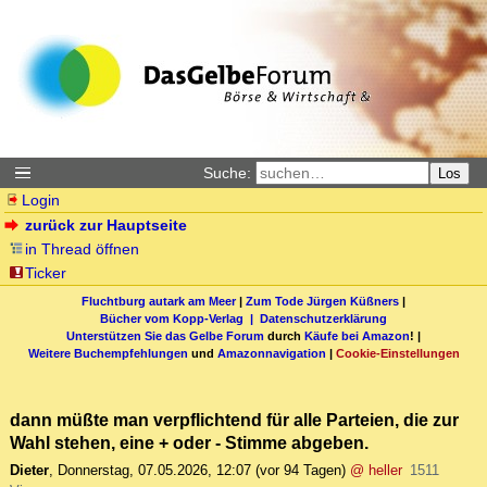
Suche:
Los
Login
zurück zur Hauptseite
in Thread öffnen
Ticker
Fluchtburg autark am Meer
|
Zum Tode Jürgen Küßners
|
Bücher vom Kopp-Verlag |
Datenschutzerklärung
Unterstützen Sie das Gelbe Forum
durch
Käufe bei Amazon
! |
Weitere Buchempfehlungen
und
Amazonnavigation
|
Cookie-Einstellungen
dann müßte man verpflichtend für alle Parteien, die zur
Wahl stehen, eine + oder - Stimme abgeben.
Dieter
,
Donnerstag, 07.05.2026, 12:07
(vor 94 Tagen)
@ heller
1511