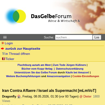
Suche:
Los
Login
zurück zur Hauptseite
in Thread öffnen
Ticker
Fluchtburg autark am Meer
|
Zum Tode Jürgen Küßners
|
Bücher vom Kopp-Verlag |
Datenschutzerklärung
Unterstützen Sie das Gelbe Forum
durch
Käufe bei Amazon
! |
Weitere Buchempfehlungen
und
Amazonnavigation
|
Cookie-Einstellungen
Iran Contra Affaere / Israel als Supermacht [mLmVoT]
Dragonfly
,
Freitag, 08.05.2026, 01:30
(vor 93 Tagen)
@ Dieter
1800
Views