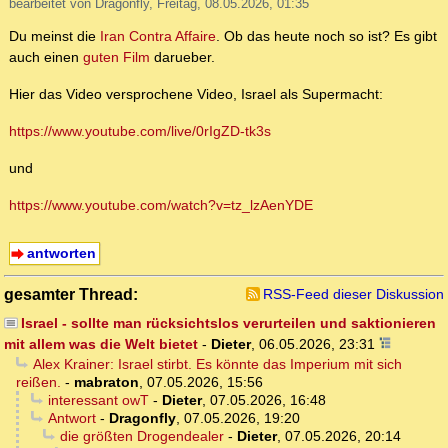
bearbeitet von Dragonfly, Freitag, 08.05.2026, 01:35
Du meinst die
Iran Contra Affaire
. Ob das heute noch so ist? Es gibt
auch einen
guten Film
darueber.
Hier das Video versprochene Video, Israel als Supermacht:
https://www.youtube.com/live/0rIgZD-tk3s
und
https://www.youtube.com/watch?v=tz_lzAenYDE
antworten
gesamter Thread:
RSS-Feed dieser Diskussion
Israel - sollte man rücksichtslos verurteilen und saktionieren
mit allem was die Welt bietet
-
Dieter
,
06.05.2026, 23:31
Alex Krainer: Israel stirbt. Es könnte das Imperium mit sich
reißen.
-
mabraton
,
07.05.2026, 15:56
interessant owT
-
Dieter
,
07.05.2026, 16:48
Antwort
-
Dragonfly
,
07.05.2026, 19:20
die größten Drogendealer
-
Dieter
,
07.05.2026, 20:14