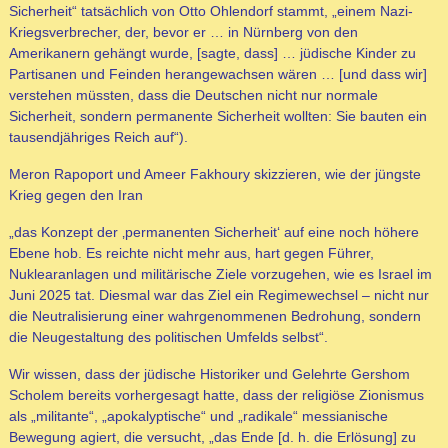
Sicherheit“ tatsächlich von Otto Ohlendorf stammt, „einem Nazi-
Kriegsverbrecher, der, bevor er … in Nürnberg von den
Amerikanern gehängt wurde, [sagte, dass] … jüdische Kinder zu
Partisanen und Feinden herangewachsen wären … [und dass wir]
verstehen müssten, dass die Deutschen nicht nur normale
Sicherheit, sondern permanente Sicherheit wollten: Sie bauten ein
tausendjähriges Reich auf“).
Meron Rapoport und Ameer Fakhoury skizzieren, wie der jüngste
Krieg gegen den Iran
„das Konzept der ‚permanenten Sicherheit‘ auf eine noch höhere
Ebene hob. Es reichte nicht mehr aus, hart gegen Führer,
Nuklearanlagen und militärische Ziele vorzugehen, wie es Israel im
Juni 2025 tat. Diesmal war das Ziel ein Regimewechsel – nicht nur
die Neutralisierung einer wahrgenommenen Bedrohung, sondern
die Neugestaltung des politischen Umfelds selbst“.
Wir wissen, dass der jüdische Historiker und Gelehrte Gershom
Scholem bereits vorhergesagt hatte, dass der religiöse Zionismus
als „militante“, „apokalyptische“ und „radikale“ messianische
Bewegung agiert, die versucht, „das Ende [d. h. die Erlösung] zu