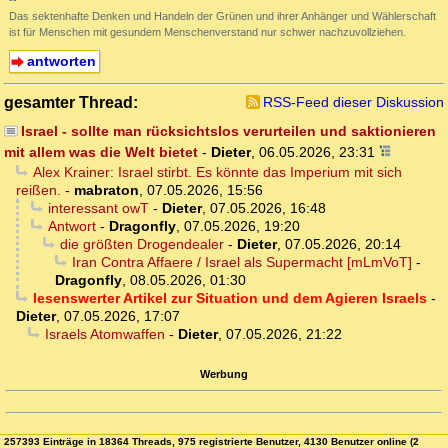
--
Das sektenhafte Denken und Handeln der Grünen und ihrer Anhänger und Wählerschaft
ist für Menschen mit gesundem Menschenverstand nur schwer nachzuvollziehen.
antworten
gesamter Thread:
RSS-Feed dieser Diskussion
Israel - sollte man rücksichtslos verurteilen und saktionieren
mit allem was die Welt bietet
-
Dieter
,
06.05.2026, 23:31
Alex Krainer: Israel stirbt. Es könnte das Imperium mit sich
reißen.
-
mabraton
,
07.05.2026, 15:56
interessant owT
-
Dieter
,
07.05.2026, 16:48
Antwort
-
Dragonfly
,
07.05.2026, 19:20
die größten Drogendealer
-
Dieter
,
07.05.2026, 20:14
Iran Contra Affaere / Israel als Supermacht [mLmVoT]
-
Dragonfly
,
08.05.2026, 01:30
lesenswerter Artikel zur Situation und dem Agieren Israels
-
Dieter
,
07.05.2026, 17:07
Israels Atomwaffen
-
Dieter
,
07.05.2026, 21:22
Werbung
257393 Einträge in 18364 Threads, 975 registrierte Benutzer, 4130 Benutzer online (2