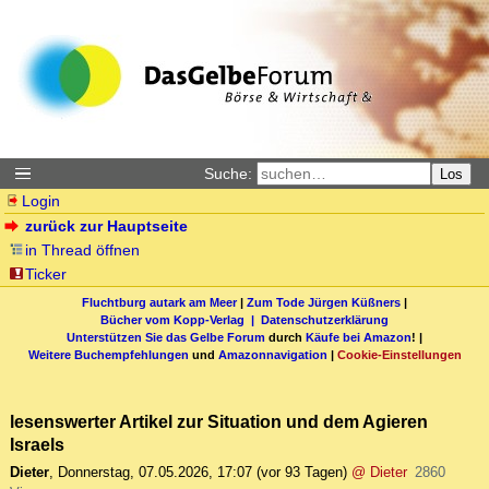
Suche:
Los
Login
zurück zur Hauptseite
in Thread öffnen
Ticker
Fluchtburg autark am Meer
|
Zum Tode Jürgen Küßners
|
Bücher vom Kopp-Verlag |
Datenschutzerklärung
Unterstützen Sie das Gelbe Forum
durch
Käufe bei Amazon
! |
Weitere Buchempfehlungen
und
Amazonnavigation
|
Cookie-Einstellungen
lesenswerter Artikel zur Situation und dem Agieren
Israels
Dieter
,
Donnerstag, 07.05.2026, 17:07
(vor 93 Tagen)
@ Dieter
2860