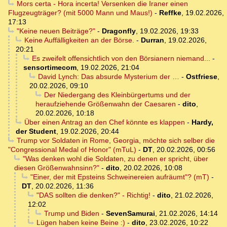
Mors certa - Hora incerta! Versenken die Iraner einen
Flugzeugträger? (mit 5000 Mann und Maus!)
-
Reffke
,
19.02.2026,
17:13
"Keine neuen Beiträge?"
-
Dragonfly
,
19.02.2026, 19:33
Keine Auffälligkeiten an der Börse.
-
Durran
,
19.02.2026,
20:21
Es zweifelt offensichtlich von den Börsianern niemand...
-
sensortimecom
,
19.02.2026, 21:04
David Lynch: Das absurde Mysterium der …
-
Ostfriese
,
20.02.2026, 09:10
Der Niedergang des Kleinbürgertums und der
heraufziehende Größenwahn der Caesaren
-
dito
,
20.02.2026, 10:18
Über einen Antrag an den Chef könnte es klappen
-
Hardy,
der Student
,
19.02.2026, 20:44
Trump vor Soldaten in Rome, Georgia, möchte sich selber die
"Congressional Medal of Honor" (mTuL)
-
DT
,
20.02.2026, 00:56
"Was denken wohl die Soldaten, zu denen er spricht, über
diesen Größenwahnsinn?"
-
dito
,
20.02.2026, 10:08
"Einer, der mit Epsteins Schweinereien aufräumt"? (mT)
-
DT
,
20.02.2026, 11:36
"DAS sollten die denken?" - Richtig!
-
dito
,
21.02.2026,
12:02
Trump und Biden
-
SevenSamurai
,
21.02.2026, 14:14
Lügen haben keine Beine :)
-
dito
,
23.02.2026, 10:22