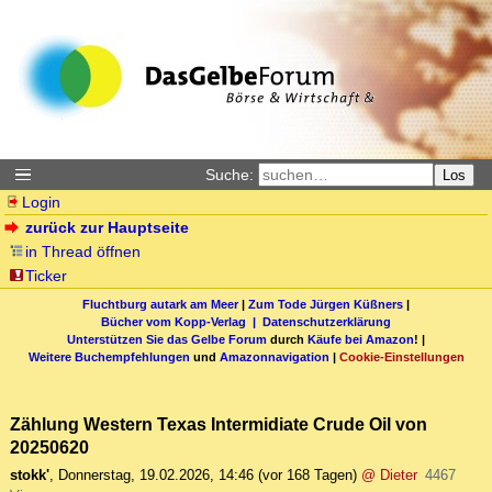
Suche:
Los
Login
zurück zur Hauptseite
in Thread öffnen
Ticker
Fluchtburg autark am Meer
|
Zum Tode Jürgen Küßners
|
Bücher vom Kopp-Verlag |
Datenschutzerklärung
Unterstützen Sie das Gelbe Forum
durch
Käufe bei Amazon
! |
Weitere Buchempfehlungen
und
Amazonnavigation
|
Cookie-Einstellungen
Zählung Western Texas Intermidiate Crude Oil von
20250620
stokk'
,
Donnerstag, 19.02.2026, 14:46
(vor 168 Tagen)
@ Dieter
4467