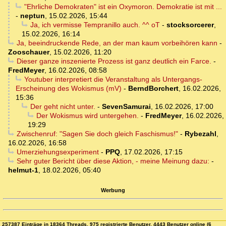
"Ehrliche Demokraten" ist ein Oxymoron. Demokratie ist mit ...
-
neptun
,
15.02.2026, 15:44
Ja, ich vermisse Tempranillo auch. ^^ oT
-
stocksorcerer
,
15.02.2026, 16:14
Ja, beeindruckende Rede, an der man kaum vorbeihören kann
-
Zooschauer
,
15.02.2026, 11:20
Dieser ganze inszenierte Prozess ist ganz deutlich ein Farce.
-
FredMeyer
,
16.02.2026, 08:58
Youtuber interpretiert die Veranstaltung als Untergangs-
Erscheinung des Wokismus (mV)
-
BerndBorchert
,
16.02.2026,
15:36
Der geht nicht unter.
-
SevenSamurai
,
16.02.2026, 17:00
Der Wokismus wird untergehen.
-
FredMeyer
,
16.02.2026,
19:29
Zwischenruf: "Sagen Sie doch gleich Faschismus!"
-
Rybezahl
,
16.02.2026, 16:58
Umerziehungsexperiment
-
PPQ
,
17.02.2026, 17:15
Sehr guter Bericht über diese Aktion, - meine Meinung dazu:
-
helmut-1
,
18.02.2026, 05:40
Werbung
257387 Einträge in 18364 Threads, 975 registrierte Benutzer, 4443 Benutzer online (6