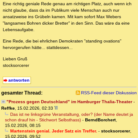
Eine richtig geniale Rede genau am richtigen Platz, auch wenn ich
nicht glaube, dass da im Publikum viele Menschan auch nur
ansatzweise ins Grübeln kamen. Mit kam sofort Max Webers
"langsames Bohren dicker Bretter" in den Sinn. Das wäre da eine
Lebensaufgabe.
Eine Rede, die bei ehrlichen Demokraten "standing ovations"
hervorgerufen hätte... stattdessen...
Lieben Gruß
stocksorcerer
antworten
gesamter Thread:
RSS-Feed dieser Diskussion
"Prozess gegen Deutschland" im Hamburger Thalia-Theater
-
Reffke
,
15.02.2026, 02:33
Das ist ne linksgrüne Veranstaltung, oder? (der Name deutet ja
schon drauf hin - Stichwort Selbsthass)
-
BerndBorchert
,
15.02.2026, 08:15
Martenstein genial. Jeder Satz ein Treffer.
-
stocksorcerer
,
15.02.2026, 09:52