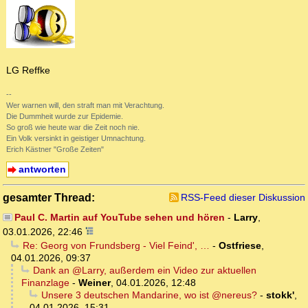
LG Reffke
--
Wer warnen will, den straft man mit Verachtung.
Die Dummheit wurde zur Epidemie.
So groß wie heute war die Zeit noch nie.
Ein Volk versinkt in geistiger Umnachtung.
Erich Kästner "Große Zeiten"
antworten
gesamter Thread:
RSS-Feed dieser Diskussion
Paul C. Martin auf YouTube sehen und hören
-
Larry
,
03.01.2026, 22:46
Re: Georg von Frundsberg - Viel Feind', …
-
Ostfriese
,
04.01.2026, 09:37
Dank an @Larry, außerdem ein Video zur aktuellen
Finanzlage
-
Weiner
,
04.01.2026, 12:48
Unsere 3 deutschen Mandarine, wo ist @nereus?
-
stokk'
,
04.01.2026, 15:31