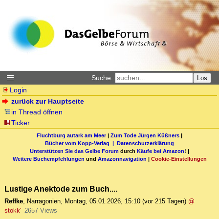
Suche:
Los
Login
zurück zur Hauptseite
in Thread öffnen
Ticker
Fluchtburg autark am Meer
|
Zum Tode Jürgen Küßners
|
Bücher vom Kopp-Verlag |
Datenschutzerklärung
Unterstützen Sie das Gelbe Forum
durch
Käufe bei Amazon
! |
Weitere Buchempfehlungen
und
Amazonnavigation
|
Cookie-Einstellungen
Lustige Anektode zum Buch....
Reffke
,
Narragonien
,
Montag, 05.01.2026, 15:10
(vor 215 Tagen)
@
stokk'
2657 Views