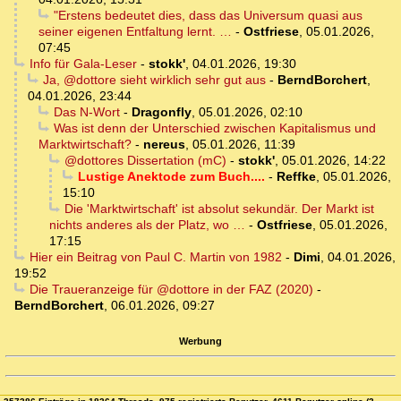
"Erstens bedeutet dies, dass das Universum quasi aus
seiner eigenen Entfaltung lernt. …
-
Ostfriese
,
05.01.2026,
07:45
Info für Gala-Leser
-
stokk'
,
04.01.2026, 19:30
Ja, @dottore sieht wirklich sehr gut aus
-
BerndBorchert
,
04.01.2026, 23:44
Das N-Wort
-
Dragonfly
,
05.01.2026, 02:10
Was ist denn der Unterschied zwischen Kapitalismus und
Marktwirtschaft?
-
nereus
,
05.01.2026, 11:39
@dottores Dissertation (mC)
-
stokk'
,
05.01.2026, 14:22
Lustige Anektode zum Buch....
-
Reffke
,
05.01.2026,
15:10
Die 'Marktwirtschaft' ist absolut sekundär. Der Markt ist
nichts anderes als der Platz, wo …
-
Ostfriese
,
05.01.2026,
17:15
Hier ein Beitrag von Paul C. Martin von 1982
-
Dimi
,
04.01.2026,
19:52
Die Traueranzeige für @dottore in der FAZ (2020)
-
BerndBorchert
,
06.01.2026, 09:27
Werbung