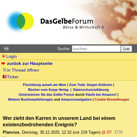
Suche:
Los
Login
zurück zur Hauptseite
in Thread öffnen
Ticker
Fluchtburg autark am Meer
|
Zum Tode Jürgen Küßners
|
Bücher vom Kopp-Verlag |
Datenschutzerklärung
Unterstützen Sie das Gelbe Forum
durch
Käufe bei Amazon
! |
Weitere Buchempfehlungen
und
Amazonnavigation
|
Cookie-Einstellungen
Wer zieht den Karren in unserem Land bei einem
existenzbedrohenden Ereignis?
Plancius
,
Dienstag, 30.12.2025, 12:32
(vor 219 Tagen)
@ DT
3776