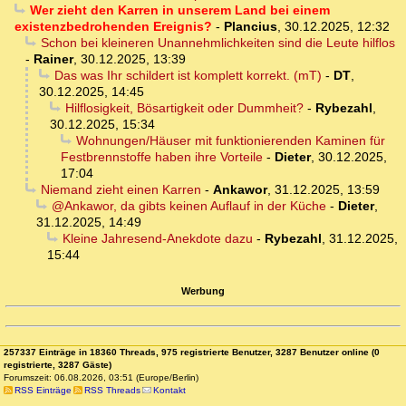
Wer zieht den Karren in unserem Land bei einem
existenzbedrohenden Ereignis?
-
Plancius
,
30.12.2025, 12:32
Schon bei kleineren Unannehmlichkeiten sind die Leute hilflos
-
Rainer
,
30.12.2025, 13:39
Das was Ihr schildert ist komplett korrekt. (mT)
-
DT
,
30.12.2025, 14:45
Hilflosigkeit, Bösartigkeit oder Dummheit?
-
Rybezahl
,
30.12.2025, 15:34
Wohnungen/Häuser mit funktionierenden Kaminen für
Festbrennstoffe haben ihre Vorteile
-
Dieter
,
30.12.2025,
17:04
Niemand zieht einen Karren
-
Ankawor
,
31.12.2025, 13:59
@Ankawor, da gibts keinen Auflauf in der Küche
-
Dieter
,
31.12.2025, 14:49
Kleine Jahresend-Anekdote dazu
-
Rybezahl
,
31.12.2025,
15:44
Werbung
257337 Einträge in 18360 Threads, 975 registrierte Benutzer, 3287 Benutzer online (0
registrierte, 3287 Gäste)
Forumszeit: 06.08.2026, 03:51 (Europe/Berlin)
RSS Einträge
RSS Threads
Kontakt