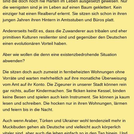
sind die doch noch nie Härten im Leben ausgesetzt gewesen. Nur
die wenigsten sind je im Leben auf einen Baum geklettert. Kein
einziger hat einen Realberuf erlernt. Sie sitzen sich schon in ihren
jungen Jahren ihren Hintern in Amtsstuben und Büros platt.
Andererseits heißt es, dass die Zuwanderer aus tribalen und eher
primitiven Kulturen resilienter sind und gegenüber den Deutschen
einen evolutionären Vorteil haben.
Aber wie wollen die denn eine existenzbedrohende Situation
abwenden?
Die sitzen doch auch zumeist in fernbeheizten Wohnungen ohne
Vorräte und warten mehrheitlich auf ihre monatliche Überweisung
vom Amt auf ihr Konto. Die Zigeuner in unserer Stadt können rein
gar nichts, außer Kindermachen. Sie flicken keine Kessel, binden
keine Besen und spielen auch kein Instrument. Sie können ja kaum
lesen und schreiben. Die hocken nur in ihren Wohnungen, lärmen
und feiern bis in die Nacht.
Auch wenn Araber, Türken und Ukrainer wohl tendenziell mehr in
Muckibuden gehen als Deutsche und vielleicht auch körperlich
vitaler sind, aber auch die leben einfach so in den Tag hinein. Und