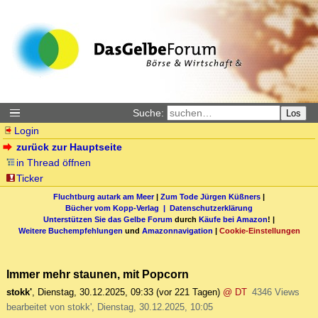
Suche:
Los
Login
zurück zur Hauptseite
in Thread öffnen
Ticker
Fluchtburg autark am Meer
|
Zum Tode Jürgen Küßners
|
Bücher vom Kopp-Verlag |
Datenschutzerklärung
Unterstützen Sie das Gelbe Forum
durch
Käufe bei Amazon
! |
Weitere Buchempfehlungen
und
Amazonnavigation
|
Cookie-Einstellungen
Immer mehr staunen, mit Popcorn
stokk'
,
Dienstag, 30.12.2025, 09:33
(vor 221 Tagen)
@ DT
4346 Views
bearbeitet von stokk', Dienstag, 30.12.2025, 10:05