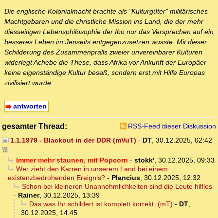
Die englische Kolonialmacht brachte als "Kulturgüter" militärisches
Machtgebaren und die christliche Mission ins Land, die der mehr
diesseitigen Lebensphilosophie der Ibo nur das Versprechen auf ein
besseres Leben im Jenseits entgegenzusetzen wusste. Mit dieser
Schilderung des Zusammenpralls zweier unvereinbarer Kulturen
widerlegt Achebe die These, dass Afrika vor Ankunft der Europäer
keine eigenständige Kultur besaß, sondern erst mit Hilfe Europas
zivilisiert wurde.
antworten
gesamter Thread:
RSS-Feed dieser Diskussion
1.1.1979 - Blackout in der DDR (mVuT)
-
DT
,
30.12.2025, 02:42
Immer mehr staunen, mit Popcorn
-
stokk'
,
30.12.2025, 09:33
Wer zieht den Karren in unserem Land bei einem
existenzbedrohenden Ereignis?
-
Plancius
,
30.12.2025, 12:32
Schon bei kleineren Unannehmlichkeiten sind die Leute hilflos
-
Rainer
,
30.12.2025, 13:39
Das was Ihr schildert ist komplett korrekt. (mT)
-
DT
,
30.12.2025, 14:45