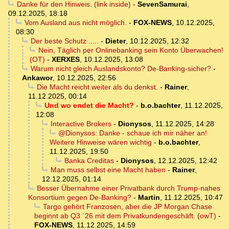
Danke für den Hinweis. (link inside)
-
SevenSamurai
,
09.12.2025, 18:18
Vom Ausland aus nicht möglich.
-
FOX-NEWS
,
10.12.2025,
08:30
Der beste Schutz .....
-
Dieter
,
10.12.2025, 12:32
Nein, Täglich per Onlinebanking sein Konto Überwachen!
(OT)
-
XERXES
,
10.12.2025, 13:08
Warum nicht gleich Auslandskonto? De-Banking-sicher?
-
Ankawor
,
10.12.2025, 22:56
Die Macht reicht weiter als du denkst.
-
Rainer
,
11.12.2025, 00:14
Und wo endet die Macht?
-
b.o.bachter
,
11.12.2025,
12:08
Interactive Brokers
-
Dionysos
,
11.12.2025, 14:28
@Dionysos: Danke - schaue ich mir näher an!
Weitere Hinweise wären wichtig
-
b.o.bachter
,
11.12.2025, 19:50
Banka Creditas
-
Dionysos
,
12.12.2025, 12:42
Man muss selbst eine Macht haben
-
Rainer
,
12.12.2025, 01:14
Besser Übernahme einer Privatbank durch Trump-nahes
Konsortium gegen De-Banking?
-
Martin
,
11.12.2025, 10:47
Targo gehört Franzosen, aber die JP Morgan Chase
beginnt ab Q3 ´26 mit dem Privatkundengeschäft. (owT)
-
FOX-NEWS
,
11.12.2025, 14:59