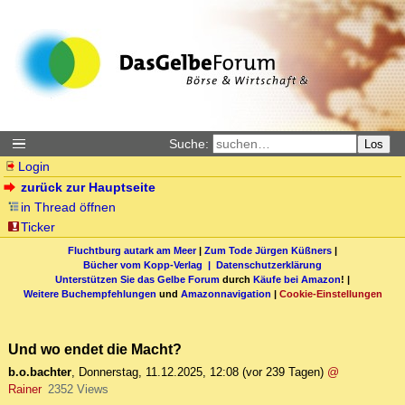
Suche:
Los
Login
zurück zur Hauptseite
in Thread öffnen
Ticker
Fluchtburg autark am Meer
|
Zum Tode Jürgen Küßners
|
Bücher vom Kopp-Verlag |
Datenschutzerklärung
Unterstützen Sie das Gelbe Forum
durch
Käufe bei Amazon
! |
Weitere Buchempfehlungen
und
Amazonnavigation
|
Cookie-Einstellungen
Und wo endet die Macht?
b.o.bachter
,
Donnerstag, 11.12.2025, 12:08
(vor 239 Tagen)
@
Rainer
2352 Views