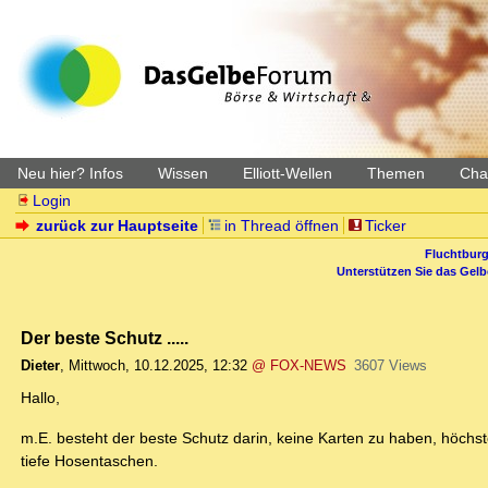
Neu hier? Infos
Wissen
Elliott-Wellen
Themen
Char
Login
zurück zur Hauptseite
in Thread öffnen
Ticker
Fluchtburg
Unterstützen Sie das Gel
Der beste Schutz .....
Dieter
,
Mittwoch, 10.12.2025, 12:32
@ FOX-NEWS
3607 Views
Hallo,
m.E. besteht der beste Schutz darin, keine Karten zu haben, höc
tiefe Hosentaschen.