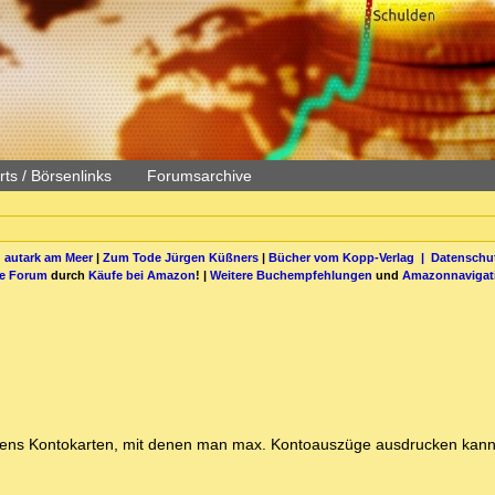
ts / Börsenlinks
Forumsarchive
 autark am Meer
|
Zum Tode Jürgen Küßners
|
Bücher vom Kopp-Verlag |
Datenschut
be Forum
durch
Käufe bei Amazon
! |
Weitere Buchempfehlungen
und
Amazonnavigat
hstens Kontokarten, mit denen man max. Kontoauszüge ausdrucken kan