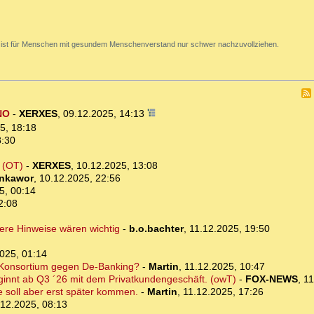
 ist für Menschen mit gesundem Menschenverstand nur schwer nachzuvollziehen.
NO
-
XERXES
,
09.12.2025, 14:13
5, 18:18
8:30
 (OT)
-
XERXES
,
10.12.2025, 13:08
nkawor
,
10.12.2025, 22:56
5, 00:14
2:08
ere Hinweise wären wichtig
-
b.o.bachter
,
11.12.2025, 19:50
025, 01:14
 Konsortium gegen De-Banking?
-
Martin
,
11.12.2025, 10:47
innt ab Q3 ´26 mit dem Privatkundengeschäft. (owT)
-
FOX-NEWS
,
11
soll aber erst später kommen.
-
Martin
,
11.12.2025, 17:26
.12.2025, 08:13