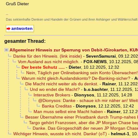
Gruß Dieter
--
Das sektenhafte Denken und Handeln der Grünen und ihrer Anhänger und Wählerschaft
antworten
gesamter Thread:
Allgemeiner Hinweis zur Sperrung von Debit-/Girokarten, KU
Danke für den Hinweis. (link inside)
-
SevenSamurai
,
09.12.202
Vom Ausland aus nicht möglich.
-
FOX-NEWS
,
10.12.2025, 0
Der beste Schutz .....
-
Dieter
,
10.12.2025, 12:32
Nein, Täglich per Onlinebanking sein Konto Überwachen!
Warum nicht gleich Auslandskonto? De-Banking-sicher?
-
A
Die Macht reicht weiter als du denkst.
-
Rainer
,
11.12.202
Und wo endet die Macht?
-
b.o.bachter
,
11.12.2025, 1
Interactive Brokers
-
Dionysos
,
11.12.2025, 14:28
@Dionysos: Danke - schaue ich mir näher an! Weit
Banka Creditas
-
Dionysos
,
12.12.2025, 12:42
Man muss selbst eine Macht haben
-
Rainer
,
12.12.2
Besser Übernahme einer Privatbank durch Trump-nahes
Targo gehört Franzosen, aber die JP Morgan Chase beg
Danke. Das Girogeschäft der neuen JP Morgan Chase 
Wichtiger Hinweis, wusste ich nicht. Danke! (oT)
-
helmut-1
,
10