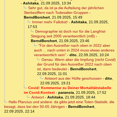
-
Ashitaka
,
21.09.2025, 13:34
Sehr gut, da ist ja die Aufteilung der jährlichen
Sterbeziffern nach Todesalter-Gruppen
-
BerndBorchert
,
21.09.2025, 15:49
Immer mehr Fallobst!
-
Ashitaka
,
21.09.2025,
17:53
Demographie ist doch nur für die Langfrist-
Steigung seit 2005 verantwortlich (mB)
-
BerndBorchert
,
21.09.2025, 23:46
"Für den Ausreißer nach oben in 2022 aber
auch ... nach unten in 2024 muss etwas anderes
verantwortlich sein"
-
dito
,
22.09.2025, 10:24
Genau. Wenn aber die Impfung (nicht Covid)
der Grund für den Ausreißer 2022 nach oben
ist, dann bedeutet
-
BerndBorchert
,
22.09.2025, 11:01
Antwort aus der Hüfte geschossen
-
dito
,
22.09.2025, 19:21
Covid: Kommentar zu Deiner Mortalitätstabelle
im Covid-Kontext
-
paranoia
,
21.09.2025, 17:52
Antwort
-
Ashitaka
,
21.09.2025, 18:44
Hallo Plancius und andere: da gibts jetzt eine Toten-Statistik, die
besagt, dass bei den 50-65 Jährigen
-
BerndBorchert
,
22.09.2025, 22:14