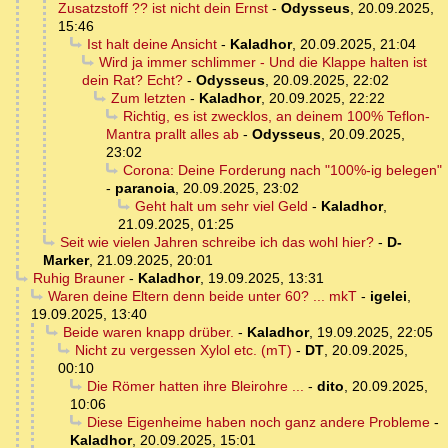
Zusatzstoff ?? ist nicht dein Ernst
-
Odysseus
,
20.09.2025,
15:46
Ist halt deine Ansicht
-
Kaladhor
,
20.09.2025, 21:04
Wird ja immer schlimmer - Und die Klappe halten ist
dein Rat? Echt?
-
Odysseus
,
20.09.2025, 22:02
Zum letzten
-
Kaladhor
,
20.09.2025, 22:22
Richtig, es ist zwecklos, an deinem 100% Teflon-
Mantra prallt alles ab
-
Odysseus
,
20.09.2025,
23:02
Corona: Deine Forderung nach "100%-ig belegen"
-
paranoia
,
20.09.2025, 23:02
Geht halt um sehr viel Geld
-
Kaladhor
,
21.09.2025, 01:25
Seit wie vielen Jahren schreibe ich das wohl hier?
-
D-
Marker
,
21.09.2025, 20:01
Ruhig Brauner
-
Kaladhor
,
19.09.2025, 13:31
Waren deine Eltern denn beide unter 60? ... mkT
-
igelei
,
19.09.2025, 13:40
Beide waren knapp drüber.
-
Kaladhor
,
19.09.2025, 22:05
Nicht zu vergessen Xylol etc. (mT)
-
DT
,
20.09.2025,
00:10
Die Römer hatten ihre Bleirohre ...
-
dito
,
20.09.2025,
10:06
Diese Eigenheime haben noch ganz andere Probleme
-
Kaladhor
,
20.09.2025, 15:01