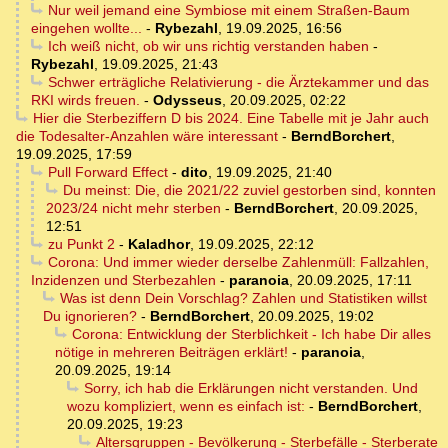
Nur weil jemand eine Symbiose mit einem Straßen-Baum
eingehen wollte...
-
Rybezahl
,
19.09.2025, 16:56
Ich weiß nicht, ob wir uns richtig verstanden haben
-
Rybezahl
,
19.09.2025, 21:43
Schwer erträgliche Relativierung - die Ärztekammer und das
RKI wirds freuen.
-
Odysseus
,
20.09.2025, 02:22
Hier die Sterbeziffern D bis 2024. Eine Tabelle mit je Jahr auch
die Todesalter-Anzahlen wäre interessant
-
BerndBorchert
,
19.09.2025, 17:59
Pull Forward Effect
-
dito
,
19.09.2025, 21:40
Du meinst: Die, die 2021/22 zuviel gestorben sind, konnten
2023/24 nicht mehr sterben
-
BerndBorchert
,
20.09.2025,
12:51
zu Punkt 2
-
Kaladhor
,
19.09.2025, 22:12
Corona: Und immer wieder derselbe Zahlenmüll: Fallzahlen,
Inzidenzen und Sterbezahlen
-
paranoia
,
20.09.2025, 17:11
Was ist denn Dein Vorschlag? Zahlen und Statistiken willst
Du ignorieren?
-
BerndBorchert
,
20.09.2025, 19:02
Corona: Entwicklung der Sterblichkeit - Ich habe Dir alles
nötige in mehreren Beiträgen erklärt!
-
paranoia
,
20.09.2025, 19:14
Sorry, ich hab die Erklärungen nicht verstanden. Und
wozu kompliziert, wenn es einfach ist:
-
BerndBorchert
,
20.09.2025, 19:23
Altersgruppen - Bevölkerung - Sterbefälle - Sterberate