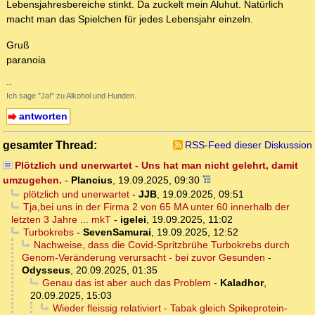
Lebensjahresbereiche stinkt. Da zuckelt mein Aluhut. Natürlich
macht man das Spielchen für jedes Lebensjahr einzeln.
Gruß
paranoia
--
Ich sage "Ja!" zu Alkohol und Hunden.
antworten
gesamter Thread:
RSS-Feed dieser Diskussion
Plötzlich und unerwartet - Uns hat man nicht gelehrt, damit
umzugehen.
-
Plancius
,
19.09.2025, 09:30
plötzlich und unerwartet
-
JJB
,
19.09.2025, 09:51
Tja,bei uns in der Firma 2 von 65 MA unter 60 innerhalb der
letzten 3 Jahre ... mkT
-
igelei
,
19.09.2025, 11:02
Turbokrebs
-
SevenSamurai
,
19.09.2025, 12:52
Nachweise, dass die Covid-Spritzbrühe Turbokrebs durch
Genom-Veränderung verursacht - bei zuvor Gesunden
-
Odysseus
,
20.09.2025, 01:35
Genau das ist aber auch das Problem
-
Kaladhor
,
20.09.2025, 15:03
Wieder fleissig relativiert - Tabak gleich Spikeprotein-