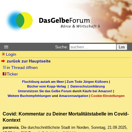
Suche:
Los
Login
zurück zur Hauptseite
in Thread öffnen
Ticker
Fluchtburg autark am Meer
|
Zum Tode Jürgen Küßners
|
Bücher vom Kopp-Verlag |
Datenschutzerklärung
Unterstützen Sie das Gelbe Forum
durch
Käufe bei Amazon
! |
Weitere Buchempfehlungen
und
Amazonnavigation
|
Cookie-Einstellungen
Covid: Kommentar zu Deiner Mortalitätstabelle im Covid-
Kontext
paranoia
,
Die durchschnittlichste Stadt im Norden
,
Sonntag, 21.09.2025,