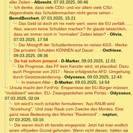
aller Zeiten
-
Albrecht
,
07.03.2025, 00:46
Ich denke, dass viele CDU- und vor allem viele CSU-
Abgeordnete das Schuldenmachen nicht gerne sehen
-
BerndBorchert
,
07.03.2025, 15:21
Das Geld ist doch eh nix mehr wert, wenn die EU zerfällt......
Also, warum keine Schulden machen? Ihr glaubt tatsächlich,
dass wir immer noch in "normalen" Zeiten leben?
-
Olivia
,
07.03.2025, 17:58
Der Missgriff der Schuldenbremse im reinen KGS - Merke:
Die privaten Schulden KÖNNEN auf Dauer …
-
Ostfriese
,
09.03.2025, 08:36
Da hat schon jemand
-
D-Marker
,
09.03.2025, 11:01
Die Prognose, das FF kein Kanzler wird, ist plausibel. Dazu
auch Prognose von 2017 - Neue erfolgreiche AFD -Umgehung
durch Gesetzesänderung
-
Odysseus
,
09.03.2025, 12:43
In meinem Alter
-
D-Marker
,
09.03.2025, 14:54
Ursula macht den FznFrtz: Ersparnisse der EU-Bürger müssen
"mobilisiert" werden. EU- Zwangsanleihen ante Portas
-
Odysseus
,
07.03.2025, 02:04
Ich würd's noch schärfer formulieren: 'Aus RAUB wird
"Anziehung".' Und zwar Raub zum Zwecke des Mordes. Eine
ganz neue Bedeutung des Wortes "Raubmord".
-
neptun
,
07.03.2025, 03:16
Die waren doch eh bereits eingepreist. Jetzt hat man endlich
einen offiziellen Grund gefunden. Wenn nicht diesen, hätten sie