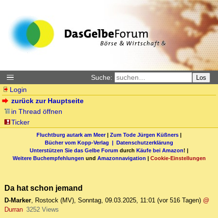
Suche:
Los
Login
zurück zur Hauptseite
in Thread öffnen
Ticker
Fluchtburg autark am Meer
|
Zum Tode Jürgen Küßners
|
Bücher vom Kopp-Verlag |
Datenschutzerklärung
Unterstützen Sie das Gelbe Forum
durch
Käufe bei Amazon
! |
Weitere Buchempfehlungen
und
Amazonnavigation
|
Cookie-Einstellungen
Da hat schon jemand
D-Marker
,
Rostock (MV)
,
Sonntag, 09.03.2025, 11:01
(vor 516 Tagen)
@
Durran
3252 Views