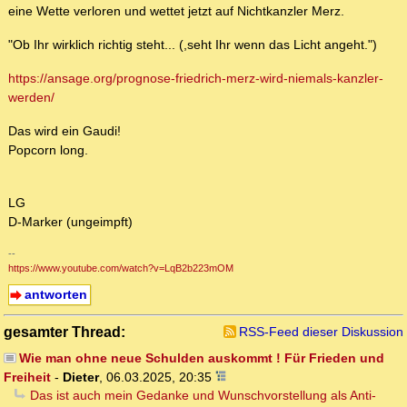
eine Wette verloren und wettet jetzt auf Nichtkanzler Merz.
"Ob Ihr wirklich richtig steht... (,seht Ihr wenn das Licht angeht.")
https://ansage.org/prognose-friedrich-merz-wird-niemals-kanzler-
werden/
Das wird ein Gaudi!
Popcorn long.
LG
D-Marker (ungeimpft)
--
https://www.youtube.com/watch?v=LqB2b223mOM
antworten
gesamter Thread:
RSS-Feed dieser Diskussion
Wie man ohne neue Schulden auskommt ! Für Frieden und
Freiheit
-
Dieter
,
06.03.2025, 20:35
Das ist auch mein Gedanke und Wunschvorstellung als Anti-