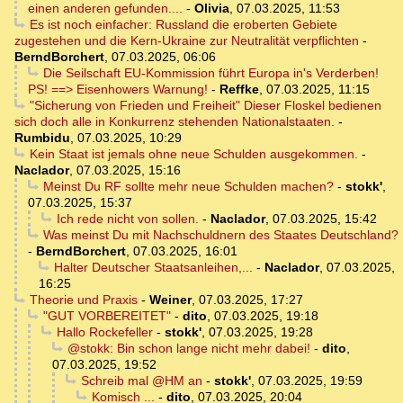
einen anderen gefunden....
-
Olivia
,
07.03.2025, 11:53
Es ist noch einfacher: Russland die eroberten Gebiete
zugestehen und die Kern-Ukraine zur Neutralität verpflichten
-
BerndBorchert
,
07.03.2025, 06:06
Die Seilschaft EU-Kommission führt Europa in's Verderben!
PS! ==> Eisenhowers Warnung!
-
Reffke
,
07.03.2025, 11:15
"Sicherung von Frieden und Freiheit" Dieser Floskel bedienen
sich doch alle in Konkurrenz stehenden Nationalstaaten.
-
Rumbidu
,
07.03.2025, 10:29
Kein Staat ist jemals ohne neue Schulden ausgekommen.
-
Naclador
,
07.03.2025, 15:16
Meinst Du RF sollte mehr neue Schulden machen?
-
stokk'
,
07.03.2025, 15:37
Ich rede nicht von sollen.
-
Naclador
,
07.03.2025, 15:42
Was meinst Du mit Nachschuldnern des Staates Deutschland?
-
BerndBorchert
,
07.03.2025, 16:01
Halter Deutscher Staatsanleihen,...
-
Naclador
,
07.03.2025,
16:25
Theorie und Praxis
-
Weiner
,
07.03.2025, 17:27
"GUT VORBEREITET"
-
dito
,
07.03.2025, 19:18
Hallo Rockefeller
-
stokk'
,
07.03.2025, 19:28
@stokk: Bin schon lange nicht mehr dabei!
-
dito
,
07.03.2025, 19:52
Schreib mal @HM an
-
stokk'
,
07.03.2025, 19:59
Komisch ...
-
dito
,
07.03.2025, 20:04