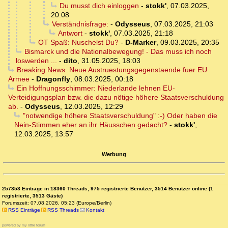
Du musst dich einloggen
-
stokk'
,
07.03.2025,
20:08
Verständnisfrage:
-
Odysseus
,
07.03.2025, 21:03
Antwort
-
stokk'
,
07.03.2025, 21:18
OT Spaß: Nuschelst Du?
-
D-Marker
,
09.03.2025, 20:35
Bismarck und die Nationalbewegung! - Das muss ich noch
loswerden ...
-
dito
,
31.05.2025, 18:03
Breaking News. Neue Austruestungsgegenstaende fuer EU
Armee
-
Dragonfly
,
08.03.2025, 00:18
Ein Hoffnungsschimmer: Niederlande lehnen EU-
Verteidigungsplan bzw. die dazu nötige höhere Staatsverschuldung
ab.
-
Odysseus
,
12.03.2025, 12:29
"notwendige höhere Staatsverschuldung" :-) Oder haben die
Nein-Stimmen eher an ihr Häusschen gedacht?
-
stokk'
,
12.03.2025, 13:57
Werbung
257353 Einträge in 18360 Threads, 975 registrierte Benutzer, 3514 Benutzer online (1
registrierte, 3513 Gäste)
Forumszeit: 07.08.2026, 05:23 (Europe/Berlin)
RSS Einträge
RSS Threads
Kontakt
powered by my little forum