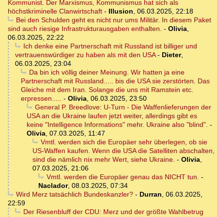
Kommunist. Der Marxismus, Kommunismus hat sich als
höchstkriminelle Clanwirtschaft
-
Illusion
,
06.03.2025, 22:18
Bei den Schulden geht es nicht nur ums Militär. In diesem Paket
sind auch riesige Infrastrukturausgaben enthalten.
-
Olivia
,
06.03.2025, 22:22
Ich denke eine Partnerschaft mit Russland ist billiger und
vertrauenswürdiger zu haben als mit den USA
-
Dieter
,
06.03.2025, 23:04
Da bin ich völlig deiner Meinung. Wir hatten ja eine
Partnerschaft mit Russland..... bis die USA sie zerstörten. Das
Gleiche mit dem Iran. Solange die uns mit Ramstein etc.
erpressen.....
-
Olivia
,
06.03.2025, 23:50
General P. Breedlove: U-Turn - Die Waffenlieferungen der
USA an die Ukraine laufen jetzt weiter, allerdings gibt es
keine "Intelligence Informations" mehr. Ukraine also "blind".
-
Olivia
,
07.03.2025, 11:47
Vmtl. werden sich die Europäer sehr überlegen, ob sie
US-Waffen kaufen. Wenn die USA die Satelliten abschalten,
sind die nämlich nix mehr Wert, siehe Ukraine.
-
Olivia
,
07.03.2025, 21:06
Vmtl. werden die Europäer genau das NICHT tun.
-
Naclador
,
08.03.2025, 07:34
Wird Merz tatsächlich Bundeskanzler?
-
Durran
,
06.03.2025,
22:59
Der Riesenbluff der CDU: Merz und der größte Wahlbetrug