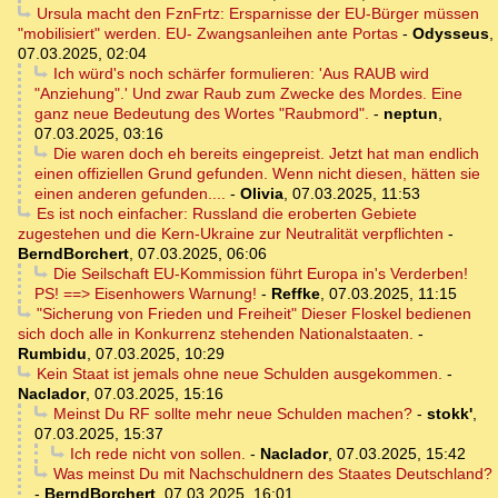
Ursula macht den FznFrtz: Ersparnisse der EU-Bürger müssen
"mobilisiert" werden. EU- Zwangsanleihen ante Portas
-
Odysseus
,
07.03.2025, 02:04
Ich würd's noch schärfer formulieren: 'Aus RAUB wird
"Anziehung".' Und zwar Raub zum Zwecke des Mordes. Eine
ganz neue Bedeutung des Wortes "Raubmord".
-
neptun
,
07.03.2025, 03:16
Die waren doch eh bereits eingepreist. Jetzt hat man endlich
einen offiziellen Grund gefunden. Wenn nicht diesen, hätten sie
einen anderen gefunden....
-
Olivia
,
07.03.2025, 11:53
Es ist noch einfacher: Russland die eroberten Gebiete
zugestehen und die Kern-Ukraine zur Neutralität verpflichten
-
BerndBorchert
,
07.03.2025, 06:06
Die Seilschaft EU-Kommission führt Europa in's Verderben!
PS! ==> Eisenhowers Warnung!
-
Reffke
,
07.03.2025, 11:15
"Sicherung von Frieden und Freiheit" Dieser Floskel bedienen
sich doch alle in Konkurrenz stehenden Nationalstaaten.
-
Rumbidu
,
07.03.2025, 10:29
Kein Staat ist jemals ohne neue Schulden ausgekommen.
-
Naclador
,
07.03.2025, 15:16
Meinst Du RF sollte mehr neue Schulden machen?
-
stokk'
,
07.03.2025, 15:37
Ich rede nicht von sollen.
-
Naclador
,
07.03.2025, 15:42
Was meinst Du mit Nachschuldnern des Staates Deutschland?
-
BerndBorchert
,
07.03.2025, 16:01