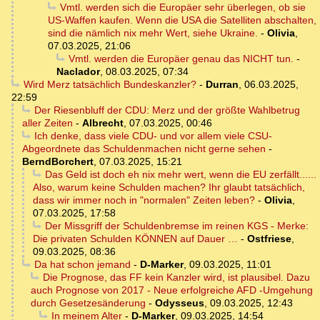
Vmtl. werden sich die Europäer sehr überlegen, ob sie
US-Waffen kaufen. Wenn die USA die Satelliten abschalten,
sind die nämlich nix mehr Wert, siehe Ukraine.
-
Olivia
,
07.03.2025, 21:06
Vmtl. werden die Europäer genau das NICHT tun.
-
Naclador
,
08.03.2025, 07:34
Wird Merz tatsächlich Bundeskanzler?
-
Durran
,
06.03.2025,
22:59
Der Riesenbluff der CDU: Merz und der größte Wahlbetrug
aller Zeiten
-
Albrecht
,
07.03.2025, 00:46
Ich denke, dass viele CDU- und vor allem viele CSU-
Abgeordnete das Schuldenmachen nicht gerne sehen
-
BerndBorchert
,
07.03.2025, 15:21
Das Geld ist doch eh nix mehr wert, wenn die EU zerfällt......
Also, warum keine Schulden machen? Ihr glaubt tatsächlich,
dass wir immer noch in "normalen" Zeiten leben?
-
Olivia
,
07.03.2025, 17:58
Der Missgriff der Schuldenbremse im reinen KGS - Merke:
Die privaten Schulden KÖNNEN auf Dauer …
-
Ostfriese
,
09.03.2025, 08:36
Da hat schon jemand
-
D-Marker
,
09.03.2025, 11:01
Die Prognose, das FF kein Kanzler wird, ist plausibel. Dazu
auch Prognose von 2017 - Neue erfolgreiche AFD -Umgehung
durch Gesetzesänderung
-
Odysseus
,
09.03.2025, 12:43
In meinem Alter
-
D-Marker
,
09.03.2025, 14:54