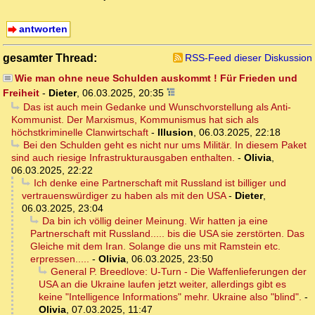
antworten
gesamter Thread:
RSS-Feed dieser Diskussion
Wie man ohne neue Schulden auskommt ! Für Frieden und
Freiheit
-
Dieter
,
06.03.2025, 20:35
Das ist auch mein Gedanke und Wunschvorstellung als Anti-
Kommunist. Der Marxismus, Kommunismus hat sich als
höchstkriminelle Clanwirtschaft
-
Illusion
,
06.03.2025, 22:18
Bei den Schulden geht es nicht nur ums Militär. In diesem Paket
sind auch riesige Infrastrukturausgaben enthalten.
-
Olivia
,
06.03.2025, 22:22
Ich denke eine Partnerschaft mit Russland ist billiger und
vertrauenswürdiger zu haben als mit den USA
-
Dieter
,
06.03.2025, 23:04
Da bin ich völlig deiner Meinung. Wir hatten ja eine
Partnerschaft mit Russland..... bis die USA sie zerstörten. Das
Gleiche mit dem Iran. Solange die uns mit Ramstein etc.
erpressen.....
-
Olivia
,
06.03.2025, 23:50
General P. Breedlove: U-Turn - Die Waffenlieferungen der
USA an die Ukraine laufen jetzt weiter, allerdings gibt es
keine "Intelligence Informations" mehr. Ukraine also "blind".
-
Olivia
,
07.03.2025, 11:47