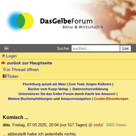
Suche:
Los
Login
zurück zur Hauptseite
in Thread öffnen
Ticker
Fluchtburg autark am Meer
|
Zum Tode Jürgen Küßners
|
Bücher vom Kopp-Verlag |
Datenschutzerklärung
Unterstützen Sie das Gelbe Forum
durch
Käufe bei Amazon
! |
Weitere Buchempfehlungen
und
Amazonnavigation
|
Cookie-Einstellungen
Komisch ...
dito
,
Freitag, 07.03.2025, 20:04
(vor 517 Tagen)
@ stokk'
3455 Views
... abbestellt habe ich jedenfalls nichts.