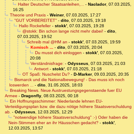
Halter Deutscher Staatsanleihen,...
-
Naclador
,
07.03.2025,
16:25
Theorie und Praxis
-
Weiner
,
07.03.2025, 17:27
"GUT VORBEREITET"
-
dito
,
07.03.2025, 19:18
Hallo Rockefeller
-
stokk'
,
07.03.2025, 19:28
@stokk: Bin schon lange nicht mehr dabei!
-
dito
,
07.03.2025, 19:52
Schreib mal @HM an
-
stokk'
,
07.03.2025, 19:59
Komisch ...
-
dito
,
07.03.2025, 20:04
Du musst dich einloggen
-
stokk'
,
07.03.2025,
20:08
Verständnisfrage:
-
Odysseus
,
07.03.2025, 21:03
Antwort
-
stokk'
,
07.03.2025, 21:18
OT Spaß: Nuschelst Du?
-
D-Marker
,
09.03.2025, 20:35
Bismarck und die Nationalbewegung! - Das muss ich noch
loswerden ...
-
dito
,
31.05.2025, 18:03
Breaking News. Neue Austruestungsgegenstaende fuer EU
Armee
-
Dragonfly
,
08.03.2025, 00:18
Ein Hoffnungsschimmer: Niederlande lehnen EU-
Verteidigungsplan bzw. die dazu nötige höhere Staatsverschuldung
ab.
-
Odysseus
,
12.03.2025, 12:29
"notwendige höhere Staatsverschuldung" :-) Oder haben die
Nein-Stimmen eher an ihr Häusschen gedacht?
-
stokk'
,
12.03.2025, 13:57