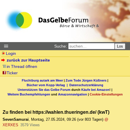
Suche:
Los
Login
zurück zur Hauptseite
in Thread öffnen
Ticker
Fluchtburg autark am Meer
|
Zum Tode Jürgen Küßners
|
Bücher vom Kopp-Verlag |
Datenschutzerklärung
Unterstützen Sie das Gelbe Forum
durch
Käufe bei Amazon
! |
Weitere Buchempfehlungen
und
Amazonnavigation
|
Cookie-Einstellungen
Zu finden bei https://wahlen.thueringen.de/ (kwT)
SevenSamurai
,
Montag, 27.05.2024, 09:26
(vor 803 Tagen)
@
XERXES
3579 Views