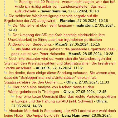
Sonstige mit 20 Prozent - warum nicht sagen, wer das ist!
Finde ich richtig unfair vom Landeswahlleiter, das nicht
aufzudröseln.
-
SevenSamurai
,
27.05.2024, 10:18
Die schlechte Wahlbeteiligung hat sich negativ auf die
Ergebnisse der AfD ausgewirkt.
-
Plancius
,
27.05.2024, 10:15
Der Michel lernt eben sehr langsam
-
mabraton
,
27.05.2024,
14:41
Der Umgang der AfD mit Krah bestätig eindrücklich ihre
Unwählbarkeit im Sinne auch nur irgendeiner politischen
Änderung von Bedeutung.
-
MausS
,
27.05.2024, 15:15
Als hätte ich darum gebeten: die passende Ergänzung dazu,
ganz aktuell von Peter Haisenko
-
MausS
,
28.05.2024, 10:28
Noch interessanter wird es, wenn sich die Veränderungen der
Sitz nach den Kreistagswahlen und Stadtratswahlen der kreisfreien
Städte anschaut.
-
XERXES
,
27.05.2024, 11:02
Ich denke, dass einige diese Sendung schauen. Sie wissen also,
dass die "Schlepperfinanziers/Unterstützer" direkt in als
Staatssekretäre bei den Grünen.....
-
Olivia
,
27.05.2024, 11:33
Hier noch eine Analyse von Kitchen News zu den
Wahlergebnissen in Thüringen.
-
Olivia
,
27.05.2024, 12:45
Hier eine kurze Übersicht über das rechte Parteienspektrum
in Europa und die Haltung zur AfD (inkl. Schweiz)
-
Olivia
,
27.05.2024, 14:58
Absolute Mehrheit in Sonneberg, der AfD Landrat war wohl doch
keine Niete - Die Ampel bei 6,5%
-
Lenz-Hannover
,
28.05.2024,