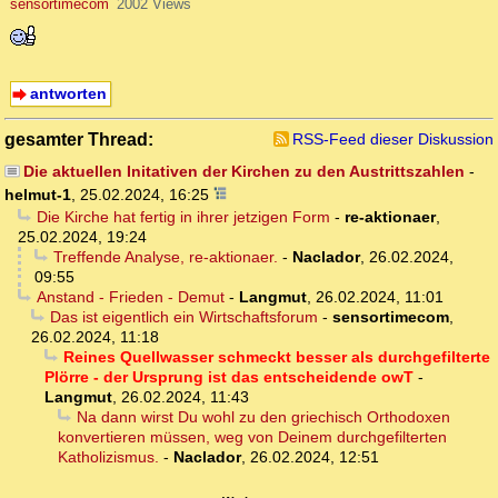
sensortimecom
2002 Views
antworten
gesamter Thread:
RSS-Feed dieser Diskussion
Die aktuellen Initativen der Kirchen zu den Austrittszahlen
-
helmut-1
,
25.02.2024, 16:25
Die Kirche hat fertig in ihrer jetzigen Form
-
re-aktionaer
,
25.02.2024, 19:24
Treffende Analyse, re-aktionaer.
-
Naclador
,
26.02.2024,
09:55
Anstand - Frieden - Demut
-
Langmut
,
26.02.2024, 11:01
Das ist eigentlich ein Wirtschaftsforum
-
sensortimecom
,
26.02.2024, 11:18
Reines Quellwasser schmeckt besser als durchgefilterte
Plörre - der Ursprung ist das entscheidende owT
-
Langmut
,
26.02.2024, 11:43
Na dann wirst Du wohl zu den griechisch Orthodoxen
konvertieren müssen, weg von Deinem durchgefilterten
Katholizismus.
-
Naclador
,
26.02.2024, 12:51