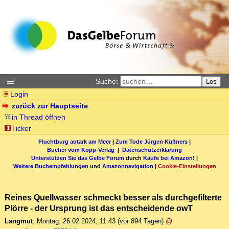
Suche:
Los
Login
zurück zur Hauptseite
in Thread öffnen
Ticker
Fluchtburg autark am Meer
|
Zum Tode Jürgen Küßners
|
Bücher vom Kopp-Verlag |
Datenschutzerklärung
Unterstützen Sie das Gelbe Forum
durch
Käufe bei Amazon
! |
Weitere Buchempfehlungen
und
Amazonnavigation
|
Cookie-Einstellungen
Reines Quellwasser schmeckt besser als durchgefilterte
Plörre - der Ursprung ist das entscheidende owT
Langmut
,
Montag, 26.02.2024, 11:43
(vor 894 Tagen)
@