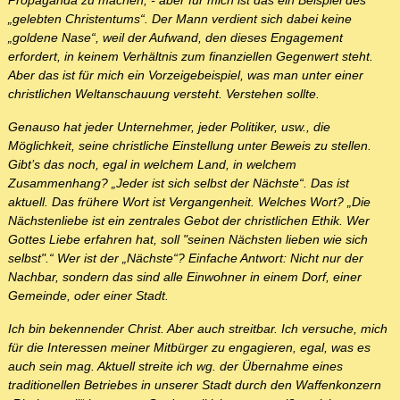
Propaganda zu machen, - aber für mich ist das ein Beispiel des
„gelebten Christentums“. Der Mann verdient sich dabei keine
„goldene Nase“, weil der Aufwand, den dieses Engagement
erfordert, in keinem Verhältnis zum finanziellen Gegenwert steht.
Aber das ist für mich ein Vorzeigebeispiel, was man unter einer
christlichen Weltanschauung versteht. Verstehen sollte.
Genauso hat jeder Unternehmer, jeder Politiker, usw., die
Möglichkeit, seine christliche Einstellung unter Beweis zu stellen.
Gibt’s das noch, egal in welchem Land, in welchem
Zusammenhang? „Jeder ist sich selbst der Nächste“. Das ist
aktuell. Das frühere Wort ist Vergangenheit. Welches Wort? „Die
Nächstenliebe ist ein zentrales Gebot der christlichen Ethik. Wer
Gottes Liebe erfahren hat, soll "seinen Nächsten lieben wie sich
selbst".“ Wer ist der „Nächste“? Einfache Antwort: Nicht nur der
Nachbar, sondern das sind alle Einwohner in einem Dorf, einer
Gemeinde, oder einer Stadt.
Ich bin bekennender Christ. Aber auch streitbar. Ich versuche, mich
für die Interessen meiner Mitbürger zu engagieren, egal, was es
auch sein mag. Aktuell streite ich wg. der Übernahme eines
traditionellen Betriebes in unserer Stadt durch den Waffenkonzern