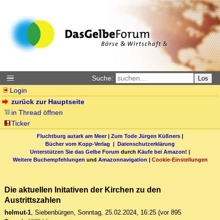
Suche:
Los
Login
zurück zur Hauptseite
in Thread öffnen
Ticker
Fluchtburg autark am Meer
|
Zum Tode Jürgen Küßners
|
Bücher vom Kopp-Verlag |
Datenschutzerklärung
Unterstützen Sie das Gelbe Forum
durch
Käufe bei Amazon
! |
Weitere Buchempfehlungen
und
Amazonnavigation
|
Cookie-Einstellungen
Die aktuellen Initativen der Kirchen zu den
Austrittszahlen
helmut-1
,
Siebenbürgen
,
Sonntag, 25.02.2024, 16:25
(vor 895