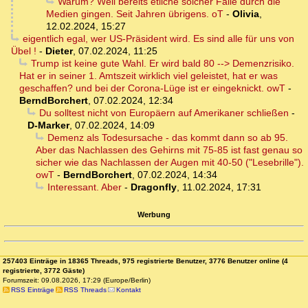
Warum? Weil bereits etliche solcher Fälle durch die
Medien gingen. Seit Jahren übrigens. oT
-
Olivia
,
12.02.2024, 15:27
eigentlich egal, wer US-Präsident wird. Es sind alle für uns von
Übel !
-
Dieter
,
07.02.2024, 11:25
Trump ist keine gute Wahl. Er wird bald 80 --> Demenzrisiko.
Hat er in seiner 1. Amtszeit wirklich viel geleistet, hat er was
geschaffen? und bei der Corona-Lüge ist er eingeknickt. owT
-
BerndBorchert
,
07.02.2024, 12:34
Du solltest nicht von Europäern auf Amerikaner schließen
-
D-Marker
,
07.02.2024, 14:09
Demenz als Todesursache - das kommt dann so ab 95.
Aber das Nachlassen des Gehirns mit 75-85 ist fast genau so
sicher wie das Nachlassen der Augen mit 40-50 ("Lesebrille").
owT
-
BerndBorchert
,
07.02.2024, 14:34
Interessant. Aber
-
Dragonfly
,
11.02.2024, 17:31
Werbung
257403 Einträge in 18365 Threads, 975 registrierte Benutzer, 3776 Benutzer online (4
registrierte, 3772 Gäste)
Forumszeit: 09.08.2026, 17:29 (Europe/Berlin)
RSS Einträge
RSS Threads
Kontakt