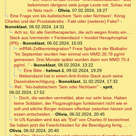
bekommen übrigens viele junge Leute mit. Schau mal
im Netz nach.
-
Olivia
,
07.02.2024, 19:27
Eine Frage von klo-balistischem 'Sein oder Nichtsein': König
Charles und der Prostatakrebs - Fakt oder (weiterer) Fake?
-
Ikonoklast
,
06.02.2024, 14:31
Ach so, für alle Gentherapierten, die sich wegen Krebs ein...:
Stack aus Ivermectin + Fenbendazol + Inositol Hexaphosphat
(IP6)
-
Ikonoklast
,
06.02.2024, 15:03
mRNA-Zellkernintegration? Freie Spikes in der Blutbahn:
"Im September wurden hier einmal von MMD 28,78 pg/ml
gemessen. Drei Monate später wurden dann von MMD 70,4
pg/ml..."
-
Ikonoklast
,
08.02.2024, 13:22
Eine Bitte
-
helmut-1
,
09.02.2024, 19:29
Mebendazol hat in einem Anti-Krebs-Stack auch seine
Daseinsberechtigung
-
Ikonoklast
,
11.02.2024, 17:32
Ref.: "klo-balistischem 'Sein oder Nichtsein'"
-
sprit
,
06.02.2024, 17:52
Doch, die werden vermeldet, aber nur sehr leise. Haben
keine Soldaten, der Flugzeugträger funktioniert nicht wie er
soll und etliche Bürger müssen offenbar zwischen heizen und
essen entscheiden.
-
Olivia
,
06.02.2024, 20:45
In US-Kanälen wird das als "Exit" von Charles III bezeichnet.
Sie haben jetzt die Feierlichkeiten für die Beerdigung fertig.....
-
Olivia
,
06.02.2024, 20:40