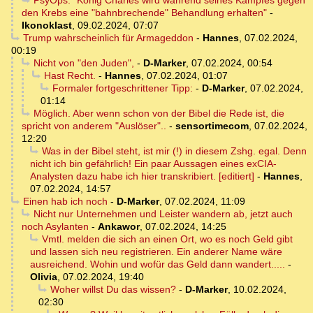
PsyOps: "König Charles wird während seines Kampfes gegen
den Krebs eine "bahnbrechende" Behandlung erhalten"
-
Ikonoklast
,
09.02.2024, 07:07
Trump wahrscheinlich für Armageddon
-
Hannes
,
07.02.2024,
00:19
Nicht von "den Juden",
-
D-Marker
,
07.02.2024, 00:54
Hast Recht.
-
Hannes
,
07.02.2024, 01:07
Formaler fortgeschrittener Tipp:
-
D-Marker
,
07.02.2024,
01:14
Möglich. Aber wenn schon von der Bibel die Rede ist, die
spricht von anderem "Auslöser"..
-
sensortimecom
,
07.02.2024,
12:20
Was in der Bibel steht, ist mir (!) in diesem Zshg. egal. Denn
nicht ich bin gefährlich! Ein paar Aussagen eines exCIA-
Analysten dazu habe ich hier transkribiert. [editiert]
-
Hannes
,
07.02.2024, 14:57
Einen hab ich noch
-
D-Marker
,
07.02.2024, 11:09
Nicht nur Unternehmen und Leister wandern ab, jetzt auch
noch Asylanten
-
Ankawor
,
07.02.2024, 14:25
Vmtl. melden die sich an einen Ort, wo es noch Geld gibt
und lassen sich neu registrieren. Ein anderer Name wäre
ausreichend. Wohin und wofür das Geld dann wandert.....
-
Olivia
,
07.02.2024, 19:40
Woher willst Du das wissen?
-
D-Marker
,
10.02.2024,
02:30