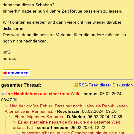
dann von diesen Schaben?
Immerhin hatte er nun 4 Jahre Zeit Revue passieren zu lassen.
Wir könnten es erleben und dann vielleicht hier wieder darüber
diskutieren.
Das wäre dann die bessere Variante, über die andere möchte ich
noch nicht nachdenken.
mfG
nereus
antworten
gesamter Thread:
RSS-Feed dieser Diskussion
Irre Nachrichten aus einer irren Welt
-
nereus
,
06.02.2024,
08:47
Und der größte Fehler: Dass nur noch Haley als Republikaner-
Alternative im Rennen ist.
-
Revoluzzer
,
06.02.2024, 09:10
Eben, folgendes Szenario
-
D-Marker
,
06.02.2024, 10:39
Es existiert eine neuartige Krise, die die gesamte Welt
erfasst hat
-
sensortimecom
,
06.02.2024, 12:22
Antworten gibt es, nur die Gesellschaft glaubt sie nicht