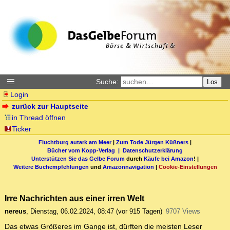
Suche:
Los
Login
zurück zur Hauptseite
in Thread öffnen
Ticker
Fluchtburg autark am Meer
|
Zum Tode Jürgen Küßners
|
Bücher vom Kopp-Verlag |
Datenschutzerklärung
Unterstützen Sie das Gelbe Forum
durch
Käufe bei Amazon
! |
Weitere Buchempfehlungen
und
Amazonnavigation
|
Cookie-Einstellungen
Irre Nachrichten aus einer irren Welt
nereus
,
Dienstag, 06.02.2024, 08:47
(vor 915 Tagen)
9707 Views
Das etwas Größeres im Gange ist, dürften die meisten Leser