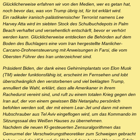
Glücklicherweise erfahren wir von den Medien, wer es getan hat,
noch bevor das, was von Trump übrig ist, für tot erklärt wird.
Ein radikaler iranisch-palästinensischer Terrorist namens Lee
Harvey Atta wird im siebten Stock des Schulbuchdepots in Palm
Beach verhaftet und versehentlich entschärft, bevor er verhört
werden kann. Glücklicherweise entdecken die Behörden auf dem
Boden des Buchlagers eine vom Iran hergestellte Manlicher-
Carcano-Drohnensteuerung mit Anweisungen in Farsi, die vom
Obersten Führer des Iran unterzeichnet sind.
Präsident Biden, der dank eines Gehirnimplantats von Elon Musk
(TM) wieder funktionsfähig ist, erscheint im Fernsehen und lobt
überschwänglich den verstorbenen und viel beklagten Trump,
annulliert die Wahl, erklärt, dass alle Amerikaner in ihrem
Rachedurst vereint sind, und ruft zu einem totalen Krieg gegen den
Iran auf, der von einem gewissen Bibi Netanjahu persönlich
befohlen werden soll, der mit einem Lear-Jet und dann mit einem
Hubschrauber aus Tel Aviv eingeflogen wird, um das Kommando im
Sitzungssaal des Weißen Hauses zu übernehmen.
Nachdem die neuen KI-gesteuerten Zensuralgorithmen das
Gemurmel der Verschwörungstheoretiker zum Schweigen gebracht