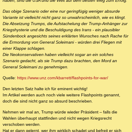
haben, sind die USA und die Welt auf dem besten Weg zum Erfolg.
Das obige Szenario oder eine nur geringfügig weniger absurde
Variante ist vielleicht nicht ganz so unwahrscheinlich, wie es klingt.
Die Absetzung Trumps, die Aufstachelung der Trump-Anhänger zur
Kriegshysterie und die Beschuldigung des Irans - ein plausibler
Sündenbock angesichts seines erklärten Wunsches nach Rache für
die Ermordung von General Soleimani - würden drei Fliegen mit
einer Klappe schlagen.
Die Neokonservativen haben vielleicht sogar an ein solches
Szenario gedacht, als sie Trump dazu brachten, den Mord an
General Soleimani zu genehmigen.
Quelle:
https://www.unz.com/kbarrett/flashpoints-for-war/
Den letzten Satz halte ich für eminent wichtig!
Im Artikel werden auch noch viele weitere Flashpoints genannt,
doch die sind nicht ganz so absurd beschrieben.
Nehmen wir mal an, Trump würde wieder Präsident – falls die
Wahlen überhaupt stattfinden und nicht wegen Kriegsrecht
verschoben werden.
Hat er dann gelernt, wer ihm wirklich schadet und befreit er sich