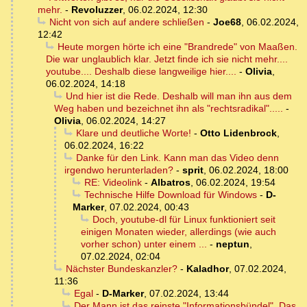
mehr.
-
Revoluzzer
,
06.02.2024, 12:30
Nicht von sich auf andere schließen
-
Joe68
,
06.02.2024,
12:42
Heute morgen hörte ich eine "Brandrede" von Maaßen.
Die war unglaublich klar. Jetzt finde ich sie nicht mehr....
youtube.... Deshalb diese langweilige hier....
-
Olivia
,
06.02.2024, 14:18
Und hier ist die Rede. Deshalb will man ihn aus dem
Weg haben und bezeichnet ihn als "rechtsradikal".....
-
Olivia
,
06.02.2024, 14:27
Klare und deutliche Worte!
-
Otto Lidenbrock
,
06.02.2024, 16:22
Danke für den Link. Kann man das Video denn
irgendwo herunterladen?
-
sprit
,
06.02.2024, 18:00
RE: Videolink
-
Albatros
,
06.02.2024, 19:54
Technische Hilfe Download für Windows
-
D-
Marker
,
07.02.2024, 00:43
Doch, youtube-dl für Linux funktioniert seit
einigen Monaten wieder, allerdings (wie auch
vorher schon) unter einem ...
-
neptun
,
07.02.2024, 02:04
Nächster Bundeskanzler?
-
Kaladhor
,
07.02.2024,
11:36
Egal
-
D-Marker
,
07.02.2024, 13:44
Der Mann ist das reinste "Informationsbündel". Das