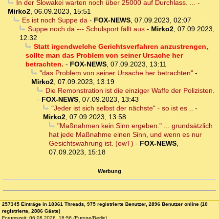
In der Slowakei warten noch über 25000 auf Durchlass. ...
-
Mirko2
,
06.09.2023, 15:51
Es ist noch Suppe da
-
FOX-NEWS
,
07.09.2023, 02:07
Suppe noch da --- Schulsport fällt aus
-
Mirko2
,
07.09.2023,
12:32
Statt irgendwelche Gerichtsverfahren anzustrengen,
sollte man das Problem von seiner Ursache her
betrachten.
-
FOX-NEWS
,
07.09.2023, 13:11
"das Problem von seiner Ursache her betrachten"
-
Mirko2
,
07.09.2023, 13:19
Die Remonstration ist die einziger Waffe der Polizisten.
-
FOX-NEWS
,
07.09.2023, 13:43
"Jeder ist sich selbst der nächste" - so ist es ..
-
Mirko2
,
07.09.2023, 13:58
"Maßnahmen kein Sinn ergeben." ... grundsätzlich
hat jede Maßnahme einen Sinn, und wenn es nur
Gesichtswahrung ist. (owT)
-
FOX-NEWS
,
07.09.2023, 15:18
Werbung
257345 Einträge in 18361 Threads, 975 registrierte Benutzer, 2896 Benutzer online (10
registrierte, 2886 Gäste)
Forumszeit: 06.08.2026, 18:56 (Europe/Berlin)