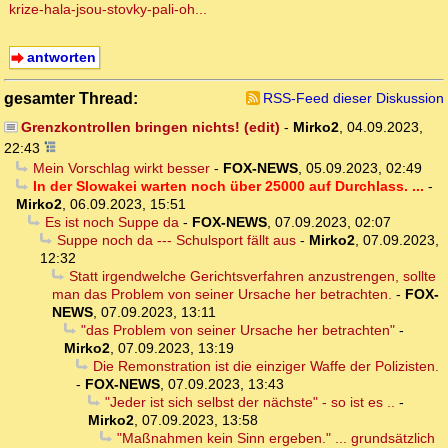
krize-hala-jsou-stovky-pali-oh...
antworten
gesamter Thread:
RSS-Feed dieser Diskussion
Grenzkontrollen bringen nichts! (edit)
-
Mirko2
,
04.09.2023,
22:43
Mein Vorschlag wirkt besser
-
FOX-NEWS
,
05.09.2023, 02:49
In der Slowakei warten noch über 25000 auf Durchlass. ...
-
Mirko2
,
06.09.2023, 15:51
Es ist noch Suppe da
-
FOX-NEWS
,
07.09.2023, 02:07
Suppe noch da --- Schulsport fällt aus
-
Mirko2
,
07.09.2023,
12:32
Statt irgendwelche Gerichtsverfahren anzustrengen, sollte
man das Problem von seiner Ursache her betrachten.
-
FOX-
NEWS
,
07.09.2023, 13:11
"das Problem von seiner Ursache her betrachten"
-
Mirko2
,
07.09.2023, 13:19
Die Remonstration ist die einziger Waffe der Polizisten.
-
FOX-NEWS
,
07.09.2023, 13:43
"Jeder ist sich selbst der nächste" - so ist es ..
-
Mirko2
,
07.09.2023, 13:58
"Maßnahmen kein Sinn ergeben." ... grundsätzlich