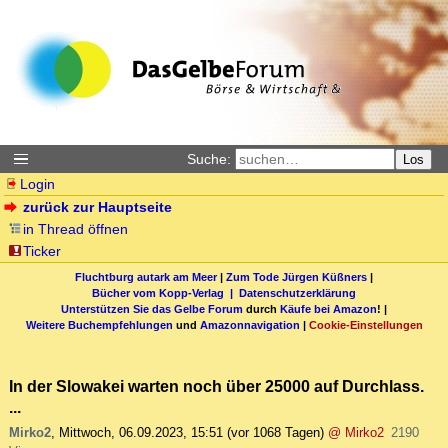
Suche:
Los
Login
zurück zur Hauptseite
in Thread öffnen
Ticker
Fluchtburg autark am Meer
|
Zum Tode Jürgen Küßners
|
Bücher vom Kopp-Verlag |
Datenschutzerklärung
Unterstützen Sie das Gelbe Forum
durch
Käufe bei Amazon
! |
Weitere Buchempfehlungen
und
Amazonnavigation
|
Cookie-Einstellungen
In der Slowakei warten noch über 25000 auf Durchlass.
...
Mirko2
,
Mittwoch, 06.09.2023, 15:51
(vor 1068 Tagen)
@ Mirko2
2190