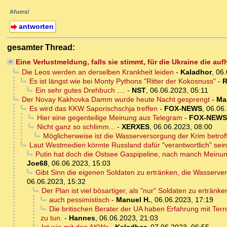
Afuera!
antworten
gesamter Thread:
Eine Verlustmeldung, falls sie stimmt, für die Ukraine die a
Die Leos werden an derselben Krankheit leiden
-
Kaladhor
,
06.
Es ist längst wie bei Monty Pythons "Ritter der Kokosnuss"
-
R
Ein sehr gutes Drehbuch ....
-
NST
,
06.06.2023, 05:11
Der Novay Kakhovka Damm wurde heute Nacht gesprengt
-
Ma
Es wird das KKW Saporischschja treffen
-
FOX-NEWS
,
06.06.
Hier eine gegenteilige Meinung aus Telegram
-
FOX-NEWS
Nicht ganz so schlimm...
-
XERXES
,
06.06.2023, 08:00
Möglicherweise ist die Wasserversorgung der Krim betrof
Laut Westmedien könnte Russland dafür "verantwortlich" sein
Putin hat doch die Ostsee Gaspipeline, nach manch Meinung 
Joe68
,
06.06.2023, 15:03
Gibt Sinn die eigenen Soldaten zu ertränken, die Wasserve
06.06.2023, 15:32
Der Plan ist viel bösartiger, als "nur" Soldaten zu ertränke
auch pessimistisch
-
Manuel H.
,
06.06.2023, 17:19
Die britischen Berater der UA haben Erfahrung mit Terr
zu tun.
-
Hannes
,
06.06.2023, 21:03
Ist wie mit den AKWs
-
Kaladhor
,
07.06.2023, 06:55