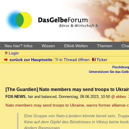
Neu hier? Infos
Wissen
Elliott-Wellen
Themen
Char
Login
zurück zur Hauptseite
in Thread öffnen
Ticker
Fluchtburg
Unterstützen Sie das Gel
[The Guardien] Nato members may send troops to Ukraine, 
FOX-NEWS
,
fair and balanced
,
Donnerstag, 08.06.2023, 10:50
@ ebbes
Nato members may send troops to Ukraine, warns former alliance c
Eine Gruppe von Nato-Ländern könnte bereit sein, Truppen
Kiew auf dem Gipfel des Bündnisses in Vilnius keine kon
Anders Rasmussen.