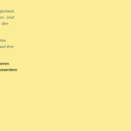
ichkeit,
ten. Und
n den
chts
auf ihre
teren
ausserdem