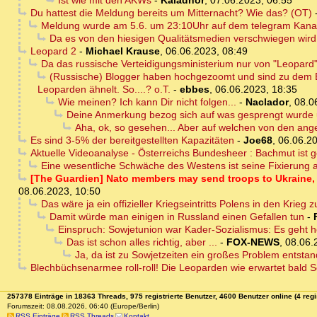
Du hattest die Meldung bereits um Mitternacht? Wie das? (OT)
Meldung wurde am 5.6. um 23:10Uhr auf dem telegram Kanal "
Da es von den hiesigen Qualitätsmedien verschwiegen wird,
Leopard 2
-
Michael Krause
,
06.06.2023, 08:49
Da das russische Verteidigungsministerium nur von "Leopard" s
(Russische) Blogger haben hochgezoomt und sind zu dem 
Leoparden ähnelt. So....? o.T.
-
ebbes
,
06.06.2023, 18:35
Wie meinen? Ich kann Dir nicht folgen...
-
Naclador
,
08.0
Deine Anmerkung bezog sich auf was gesprengt wurde 
Aha, ok, so gesehen... Aber auf welchen von den ang
Es sind 3-5% der bereitgestellten Kapazitäten
-
Joe68
,
06.06.20
Aktuelle Videoanalyse - Österreichs Bundesheer : Bachmut ist 
Eine wesentliche Schwäche des Westens ist seine Fixierung a
[The Guardien] Nato members may send troops to Ukraine, wa
08.06.2023, 10:50
Das wäre ja ein offizieller Kriegseintritts Polens in den Krieg
Damit würde man einigen in Russland einen Gefallen tun
-
Einspruch: Sowjetunion war Kader-Sozialismus: Es geht 
Das ist schon alles richtig, aber ...
-
FOX-NEWS
,
08.06.
Ja, da ist zu Sowjetzeiten ein großes Problem entstan
Blechbüchsenarmee roll-roll! Die Leoparden wie erwartet bald S
257378 Einträge in 18363 Threads, 975 registrierte Benutzer, 4600 Benutzer online (4 regi
Forumszeit: 08.08.2026, 06:40 (Europe/Berlin)
RSS Einträge
RSS Threads
Kontakt