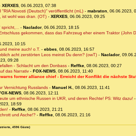
-
XERXES
,
06.06.2023, 07:38
RIA Novosti (Deutsch)" veröffentlicht (mL)
-
mabraton
,
06.06.2023, 
 ist wohl was dran. (OT)
-
XERXES
,
06.06.2023, 09:25
pricht,...
-
Naclador
,
06.06.2023, 18:15
Entschluss gekommen, dass das Fahrzeug eher einem Traktor (John D
6.2023, 10:15
und meine auch! o.T.
-
ebbes
,
08.06.2023, 16:57
eblich acht zerstörten Leos meinst Du denn? (owT)
-
Naclador
,
09.06.
23, 09:28
gefallen - Schlacht um den Donbass
-
Reffke
,
08.06.2023, 00:27
uf das Narrativ
-
FOX-NEWS
,
08.06.2023, 11:40
rns former alliance chief - Erreicht der Konflikt die nächste Stu
 zur Vernichtung Russlands
-
Manuel H.
,
08.06.2023, 11:41
FOX-NEWS
,
08.06.2023, 12:11
heute um ethnische Russen in UKR, und deren Rechte! PS: Witz dazu!
2023, 18:59
den!
-
Reffke
,
08.06.2023, 21:21
chrott und Asche!?
-
Reffke
,
08.06.2023, 21:16
strierte, 4596 Gäste)