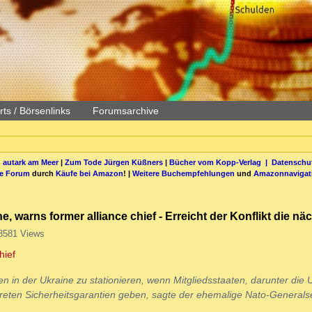
ts / Börsenlinks
Forumsarchive
 autark am Meer
|
Zum Tode Jürgen Küßners
|
Bücher vom Kopp-Verlag |
Datenschut
be Forum
durch
Käufe bei Amazon
! |
Weitere Buchempfehlungen
und
Amazonnavigat
warns former alliance chief - Erreicht der Konflikt die nä
3581 Views
hief
 in der Ukraine zu stationieren, wenn Mitgliedsstaaten, darunter die 
kreten Sicherheitsgarantien geben, sagte der ehemalige Nato-Generals