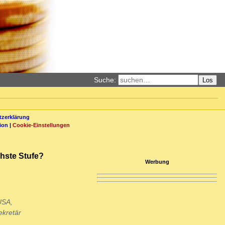
Suche:
Los
zerklärung
ion
|
Cookie-Einstellungen
chste Stufe?
Werbung
USA,
ekretär