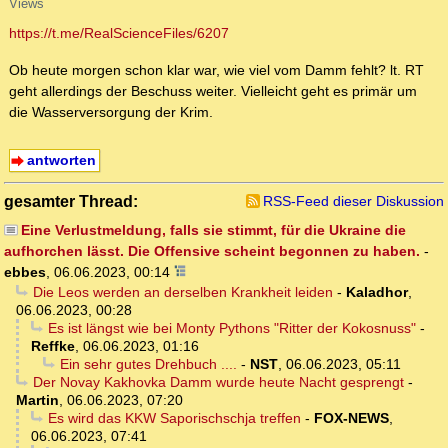
Views
https://t.me/RealScienceFiles/6207
Ob heute morgen schon klar war, wie viel vom Damm fehlt? lt. RT
geht allerdings der Beschuss weiter. Vielleicht geht es primär um
die Wasserversorgung der Krim.
antworten
gesamter Thread:
RSS-Feed dieser Diskussion
Eine Verlustmeldung, falls sie stimmt, für die Ukraine die
aufhorchen lässt. Die Offensive scheint begonnen zu haben.
-
ebbes
,
06.06.2023, 00:14
Die Leos werden an derselben Krankheit leiden
-
Kaladhor
,
06.06.2023, 00:28
Es ist längst wie bei Monty Pythons "Ritter der Kokosnuss"
-
Reffke
,
06.06.2023, 01:16
Ein sehr gutes Drehbuch ....
-
NST
,
06.06.2023, 05:11
Der Novay Kakhovka Damm wurde heute Nacht gesprengt
-
Martin
,
06.06.2023, 07:20
Es wird das KKW Saporischschja treffen
-
FOX-NEWS
,
06.06.2023, 07:41