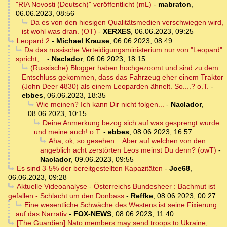
"RIA Novosti (Deutsch)" veröffentlicht (mL)
-
mabraton
,
06.06.2023, 08:56
Da es von den hiesigen Qualitätsmedien verschwiegen wird,
ist wohl was dran. (OT)
-
XERXES
,
06.06.2023, 09:25
Leopard 2
-
Michael Krause
,
06.06.2023, 08:49
Da das russische Verteidigungsministerium nur von "Leopard"
spricht,...
-
Naclador
,
06.06.2023, 18:15
(Russische) Blogger haben hochgezoomt und sind zu dem
Entschluss gekommen, dass das Fahrzeug eher einem Traktor
(John Deer 4830) als einem Leoparden ähnelt. So....? o.T.
-
ebbes
,
06.06.2023, 18:35
Wie meinen? Ich kann Dir nicht folgen...
-
Naclador
,
08.06.2023, 10:15
Deine Anmerkung bezog sich auf was gesprengt wurde
und meine auch! o.T.
-
ebbes
,
08.06.2023, 16:57
Aha, ok, so gesehen... Aber auf welchen von den
angeblich acht zerstörten Leos meinst Du denn? (owT)
-
Naclador
,
09.06.2023, 09:55
Es sind 3-5% der bereitgestellten Kapazitäten
-
Joe68
,
06.06.2023, 09:28
Aktuelle Videoanalyse - Österreichs Bundesheer : Bachmut ist
gefallen - Schlacht um den Donbass
-
Reffke
,
08.06.2023, 00:27
Eine wesentliche Schwäche des Westens ist seine Fixierung
auf das Narrativ
-
FOX-NEWS
,
08.06.2023, 11:40
[The Guardien] Nato members may send troops to Ukraine,