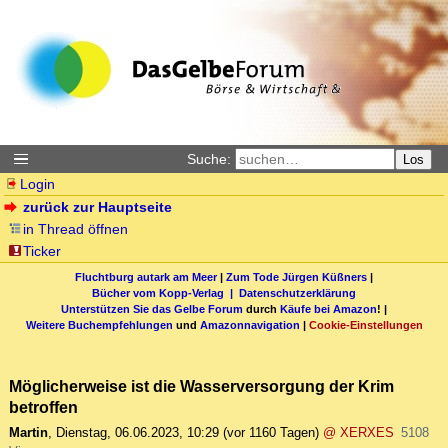
Suche:
Los
Login
zurück zur Hauptseite
in Thread öffnen
Ticker
Fluchtburg autark am Meer
|
Zum Tode Jürgen Küßners
|
Bücher vom Kopp-Verlag |
Datenschutzerklärung
Unterstützen Sie das Gelbe Forum
durch
Käufe bei Amazon
! |
Weitere Buchempfehlungen
und
Amazonnavigation
|
Cookie-Einstellungen
Möglicherweise ist die Wasserversorgung der Krim
betroffen
Martin
,
Dienstag, 06.06.2023, 10:29
(vor 1160 Tagen)
@ XERXES
5108