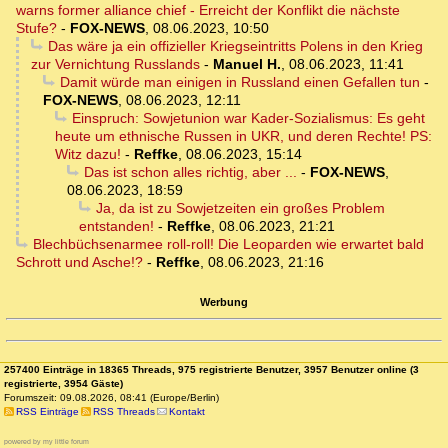
warns former alliance chief - Erreicht der Konflikt die nächste
Stufe?
-
FOX-NEWS
,
08.06.2023, 10:50
Das wäre ja ein offizieller Kriegseintritts Polens in den Krieg
zur Vernichtung Russlands
-
Manuel H.
,
08.06.2023, 11:41
Damit würde man einigen in Russland einen Gefallen tun
-
FOX-NEWS
,
08.06.2023, 12:11
Einspruch: Sowjetunion war Kader-Sozialismus: Es geht
heute um ethnische Russen in UKR, und deren Rechte! PS:
Witz dazu!
-
Reffke
,
08.06.2023, 15:14
Das ist schon alles richtig, aber ...
-
FOX-NEWS
,
08.06.2023, 18:59
Ja, da ist zu Sowjetzeiten ein großes Problem
entstanden!
-
Reffke
,
08.06.2023, 21:21
Blechbüchsenarmee roll-roll! Die Leoparden wie erwartet bald
Schrott und Asche!?
-
Reffke
,
08.06.2023, 21:16
Werbung
257400 Einträge in 18365 Threads, 975 registrierte Benutzer, 3957 Benutzer online (3
registrierte, 3954 Gäste)
Forumszeit: 09.08.2026, 08:41 (Europe/Berlin)
RSS Einträge
RSS Threads
Kontakt
powered by my little forum