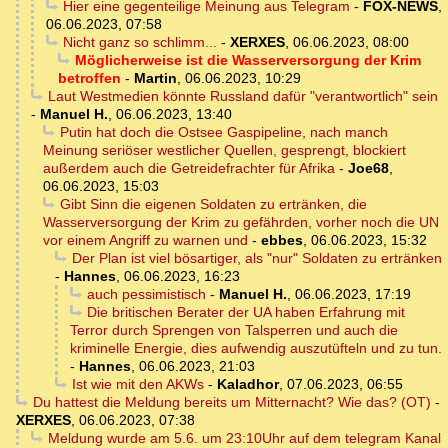
Hier eine gegenteilige Meinung aus Telegram
-
FOX-NEWS
,
06.06.2023, 07:58
Nicht ganz so schlimm...
-
XERXES
,
06.06.2023, 08:00
Möglicherweise ist die Wasserversorgung der Krim
betroffen
-
Martin
,
06.06.2023, 10:29
Laut Westmedien könnte Russland dafür "verantwortlich" sein
-
Manuel H.
,
06.06.2023, 13:40
Putin hat doch die Ostsee Gaspipeline, nach manch
Meinung seriöser westlicher Quellen, gesprengt, blockiert
außerdem auch die Getreidefrachter für Afrika
-
Joe68
,
06.06.2023, 15:03
Gibt Sinn die eigenen Soldaten zu ertränken, die
Wasserversorgung der Krim zu gefährden, vorher noch die UN
vor einem Angriff zu warnen und
-
ebbes
,
06.06.2023, 15:32
Der Plan ist viel bösartiger, als "nur" Soldaten zu ertränken
-
Hannes
,
06.06.2023, 16:23
auch pessimistisch
-
Manuel H.
,
06.06.2023, 17:19
Die britischen Berater der UA haben Erfahrung mit
Terror durch Sprengen von Talsperren und auch die
kriminelle Energie, dies aufwendig auszutüfteln und zu tun.
-
Hannes
,
06.06.2023, 21:03
Ist wie mit den AKWs
-
Kaladhor
,
07.06.2023, 06:55
Du hattest die Meldung bereits um Mitternacht? Wie das? (OT)
-
XERXES
,
06.06.2023, 07:38
Meldung wurde am 5.6. um 23:10Uhr auf dem telegram Kanal