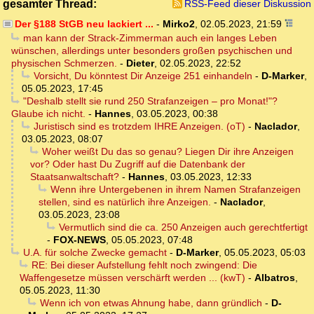
gesamter Thread:
RSS-Feed dieser Diskussion
Der §188 StGB neu lackiert ...
-
Mirko2
,
02.05.2023, 21:59
man kann der Strack-Zimmerman auch ein langes Leben
wünschen, allerdings unter besonders großen psychischen und
physischen Schmerzen.
-
Dieter
,
02.05.2023, 22:52
Vorsicht, Du könntest Dir Anzeige 251 einhandeln
-
D-Marker
,
05.05.2023, 17:45
"Deshalb stellt sie rund 250 Strafanzeigen – pro Monat!"?
Glaube ich nicht.
-
Hannes
,
03.05.2023, 00:38
Juristisch sind es trotzdem IHRE Anzeigen. (oT)
-
Naclador
,
03.05.2023, 08:07
Woher weißt Du das so genau? Liegen Dir ihre Anzeigen
vor? Oder hast Du Zugriff auf die Datenbank der
Staatsanwaltschaft?
-
Hannes
,
03.05.2023, 12:33
Wenn ihre Untergebenen in ihrem Namen Strafanzeigen
stellen, sind es natürlich ihre Anzeigen.
-
Naclador
,
03.05.2023, 23:08
Vermutlich sind die ca. 250 Anzeigen auch gerechtfertigt
-
FOX-NEWS
,
05.05.2023, 07:48
U.A. für solche Zwecke gemacht
-
D-Marker
,
05.05.2023, 05:03
RE: Bei dieser Aufstellung fehlt noch zwingend: Die
Waffengesetze müssen verschärft werden ... (kwT)
-
Albatros
,
05.05.2023, 11:30
Wenn ich von etwas Ahnung habe, dann gründlich
-
D-