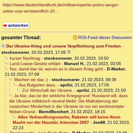
https://www.deutschlandfunk.de/militaerexperte-putins-aerger-
ueber-usa-verstaendlich-10...
antworten
gesamter Thread:
RSS-Feed dieser Diskussion
Der Ukraine-Krieg und unsere Verpflichtung zum Frieden
-
stocksorcerer
,
20.02.2023, 17:06
kurzer Nachtrag
-
stocksorcerer
,
20.02.2023, 19:50
Land-Lease-Gesetz erklärt
-
Manuel H.
,
21.02.2023, 03:05
Nur, damit klar ist, worum es in diesem Krieg geht
-
D-Marker
,
21.02.2023, 07:08
Machen wir das ;)
-
stocksorcerer
,
21.02.2023, 08:38
Aus Bulgarien dazu.
-
aprilzi
,
21.02.2023, 17:05
Zur Wirtschaft der Ukraine.
-
aprilzi
,
21.02.2023, 21:50
Ja klar, das ist der wirkliche Kriegsgrund: Russland will, dass
die Ukraine militärisch neutral bleibt. Die Malträtierung der
russischen Minderheit in der Ukraine ist nur ein sentimentaler
Neben-Grund
-
BerndBorchert
,
21.02.2023, 18:15
Alles Verhandlungssache, Raketen will keine Atom
Macht vor der Haustür, Interview 2007
-
Joe68
,
21.02.2023,
22:23