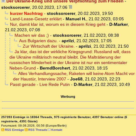
Der Ukraine-Krieg und unsere Verpflichtung zum Frieden
-
stocksorcerer
,
20.02.2023, 17:06
kurzer Nachtrag
-
stocksorcerer
,
20.02.2023, 19:50
Land-Lease-Gesetz erklärt
-
Manuel H.
,
21.02.2023, 03:05
Nur, damit klar ist, worum es in diesem Krieg geht
-
D-Marker
,
21.02.2023, 07:08
Machen wir das ;)
-
stocksorcerer
,
21.02.2023, 08:38
Aus Bulgarien dazu.
-
aprilzi
,
21.02.2023, 17:05
Zur Wirtschaft der Ukraine.
-
aprilzi
,
21.02.2023, 21:50
Ja klar, das ist der wirkliche Kriegsgrund: Russland will, dass
die Ukraine militärisch neutral bleibt. Die Malträtierung der
russischen Minderheit in der Ukraine ist nur ein sentimentaler
Neben-Grund
-
BerndBorchert
,
21.02.2023, 18:15
Alles Verhandlungssache, Raketen will keine Atom Macht vor
der Haustür, Interview 2007
-
Joe68
,
21.02.2023, 22:23
Passt gerade - Live Rede Putin
-
D-Marker
,
21.02.2023, 10:49
Werbung
257393 Einträge in 18364 Threads, 975 registrierte Benutzer, 4397 Benutzer online (6
registrierte, 4391 Gäste)
Forumszeit: 09.08.2026, 00:56 (Europe/Berlin)
RSS Einträge
RSS Threads
Kontakt