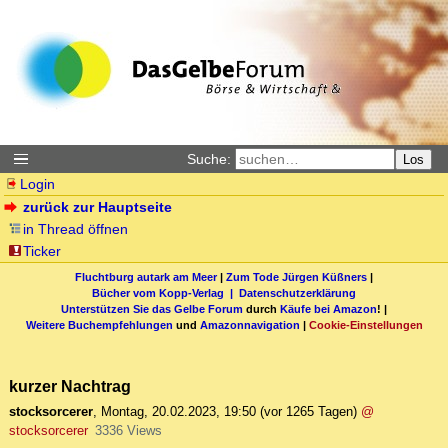
Suche:
Los
Login
zurück zur Hauptseite
in Thread öffnen
Ticker
Fluchtburg autark am Meer
|
Zum Tode Jürgen Küßners
|
Bücher vom Kopp-Verlag |
Datenschutzerklärung
Unterstützen Sie das Gelbe Forum
durch
Käufe bei Amazon
! |
Weitere Buchempfehlungen
und
Amazonnavigation
|
Cookie-Einstellungen
kurzer Nachtrag
stocksorcerer
,
Montag, 20.02.2023, 19:50
(vor 1265 Tagen)
@
stocksorcerer
3336 Views