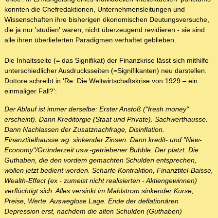
konnten die Chefredaktionen, Unternehmensleitungen und
Wissenschaften ihre bisherigen ökonomischen Deutungsversuche,
die ja nur 'studien' waren, nicht überzeugend revidieren - sie sind
alle ihren überlieferten Paradigmen verhaftet geblieben.
Die Inhaltsseite (= das Signifikat) der Finanzkrise lässt sich mithilfe
unterschiedlicher Ausdrucksseiten (=Signifikanten) neu darstellen.
Dottore schreibt in 'Re: Die Weltwirtschaftskrise von 1929 – ein
einmaliger Fall?':
Der Ablauf ist immer derselbe: Erster Anstoß ("fresh money"
erscheint). Dann Kreditorgie (Staat und Private). Sachwerthausse.
Dann Nachlassen der Zusatznachfrage, Disinflation.
Finanztitelhausse wg. sinkender Zinsen. Dann kredit- und "New-
Economy"/Gründerzeit usw.-getriebener Bubble. Der platzt. Die
Guthaben, die den vordem gemachten Schulden entsprechen,
wollen jetzt bedient werden. Scharfe Kontraktion, Finanztitel-Baisse,
Wealth-Effect (ex - zumeist nicht realisierten - Aktiengewinnen)
verflüchtigt sich. Alles versinkt im Mahlstrom sinkender Kurse,
Preise, Werte. Ausweglose Lage. Ende der deflationären
Depression erst, nachdem die alten Schulden (Guthaben)