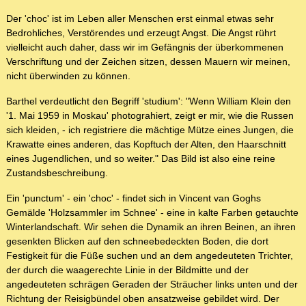
Der 'choc' ist im Leben aller Menschen erst einmal etwas sehr
Bedrohliches, Verstörendes und erzeugt Angst. Die Angst rührt
vielleicht auch daher, dass wir im Gefängnis der überkommenen
Verschriftung und der Zeichen sitzen, dessen Mauern wir meinen,
nicht überwinden zu können.
Barthel verdeutlicht den Begriff 'studium': "Wenn William Klein den
'1. Mai 1959 in Moskau' photograhiert, zeigt er mir, wie die Russen
sich kleiden, - ich registriere die mächtige Mütze eines Jungen, die
Krawatte eines anderen, das Kopftuch der Alten, den Haarschnitt
eines Jugendlichen, und so weiter." Das Bild ist also eine reine
Zustandsbeschreibung.
Ein 'punctum' - ein 'choc' - findet sich in Vincent van Goghs
Gemälde 'Holzsammler im Schnee' - eine in kalte Farben getauchte
Winterlandschaft. Wir sehen die Dynamik an ihren Beinen, an ihren
gesenkten Blicken auf den schneebedeckten Boden, die dort
Festigkeit für die Füße suchen und an dem angedeuteten Trichter,
der durch die waagerechte Linie in der Bildmitte und der
angedeuteten schrägen Geraden der Sträucher links unten und der
Richtung der Reisigbündel oben ansatzweise gebildet wird. Der