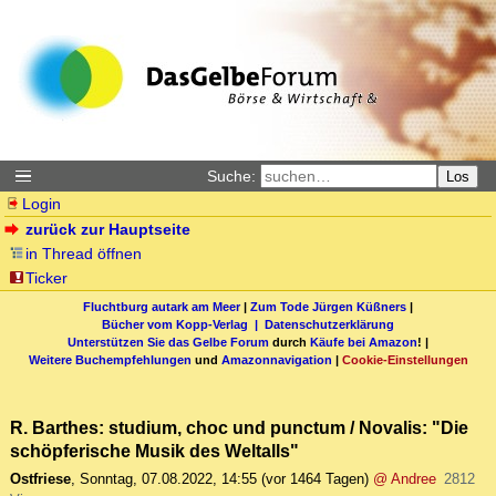
Suche:
Los
Login
zurück zur Hauptseite
in Thread öffnen
Ticker
Fluchtburg autark am Meer
|
Zum Tode Jürgen Küßners
|
Bücher vom Kopp-Verlag |
Datenschutzerklärung
Unterstützen Sie das Gelbe Forum
durch
Käufe bei Amazon
! |
Weitere Buchempfehlungen
und
Amazonnavigation
|
Cookie-Einstellungen
R. Barthes: studium, choc und punctum / Novalis: "Die
schöpferische Musik des Weltalls"
Ostfriese
,
Sonntag, 07.08.2022, 14:55
(vor 1464 Tagen)
@ Andree
2812