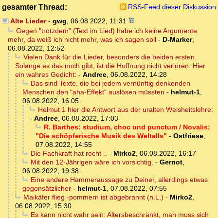
gesamter Thread:
RSS-Feed dieser Diskussion
Alte Lieder
-
gwg
,
06.08.2022, 11:31
Gegen "trotzdem" (Text im Lied) habe ich keine Argumente
mehr, da weiß ich nicht mehr, was ich sagen soll
-
D-Marker
,
06.08.2022, 12:52
Vielen Dank für die Lieder, besonders die beiden ersten.
Solange es das noch gibt, ist die Hoffnung nicht verloren. Hier
ein wahres Gedicht:
-
Andree
,
06.08.2022, 14:28
Das sind Texte, die bei jedem vernünftig denkenden
Menschen den "aha-Effekt" auslösen müssten
-
helmut-1
,
06.08.2022, 16:05
Helmut 1 hier die Antwort aus der uralten Weisheitslehre:
-
Andree
,
06.08.2022, 17:03
R. Barthes: studium, choc und punctum / Novalis:
"Die schöpferische Musik des Weltalls"
-
Ostfriese
,
07.08.2022, 14:55
Die Fachkraft hat recht ..
-
Mirko2
,
06.08.2022, 16:17
Mit den 12-Jährigen wäre ich vorsichtig.
-
Gernot
,
06.08.2022, 19:38
Eine andere Hammeraussage zu Deiner, allerdings etwas
gegensätzlicher
-
helmut-1
,
07.08.2022, 07:55
Maikäfer flieg -pommern ist abgebrannt (n.L.)
-
Mirko2
,
06.08.2022, 15:30
Es kann nicht wahr sein: Altersbeschränkt, man muss sich