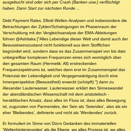
ausgebucht sind oder sich per Crash (Banken usw.) verflüchtigt
haben. Dann Start zur nächsten Runde ...
Debt Payment Rates, Elliott-Wellen-Analysen und insbesondere die
Betrachtungen der Zyklen/Schwingungen im Phasenraum der
Verschuldung mit der Vergleichsanalyse der EMA-Ableitungen
führen @Ashitaka ["Alles Lebendige dieser Welt und damit auch der
Bewusstseinszustand nicht funktionell aus dem Stofflichen
begründet wird, sondern dass es das Zusammenspiel von bis dato
unbegreifbar komplexen Frequenzen eines sich womöglich über
den gesamten Raum (Hermetik: All) erstreckenden
Frequenzspektrums ist, welches dann erst im Zusammenspiel das
Potenzial der Lebendigkeit und Vergegenwärtigung durch eine
Innenperspektive (Bewusstheit) erweckt (schöpft)."] dann zu
Alexander Lauterwasser. Lauterwasser erklärt den Sinneswandel
der abendländischen Wissenschaft mit dem aristotelisch -
heraklitischen Ansatz, dass alles im Fluss ist, dass alles Bewegung
ist, zugunsten von Parmenides, der Sein als 'Seiendes', also als ein
eher 'Bleibendes', definierte und nicht als 'Werdendes' zurück.
Er formuliert im Sinne von Dürrs Gedanken des immateriellen
'Weltenhintergrundes' als die Ebene, wo alles Prozess ist, wo alles