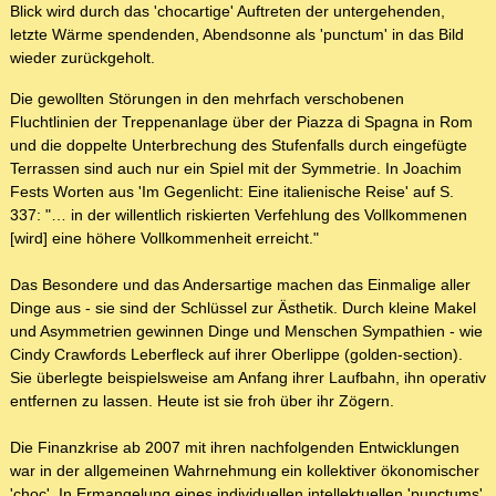
Blick wird durch das 'chocartige' Auftreten der untergehenden,
letzte Wärme spendenden, Abendsonne als 'punctum' in das Bild
wieder zurückgeholt.
Die gewollten Störungen in den mehrfach verschobenen
Fluchtlinien der Treppenanlage über der Piazza di Spagna in Rom
und die doppelte Unterbrechung des Stufenfalls durch eingefügte
Terrassen sind auch nur ein Spiel mit der Symmetrie. In Joachim
Fests Worten aus 'Im Gegenlicht: Eine italienische Reise' auf S.
337: "… in der willentlich riskierten Verfehlung des Vollkommenen
[wird] eine höhere Vollkommenheit erreicht."
Das Besondere und das Andersartige machen das Einmalige aller
Dinge aus - sie sind der Schlüssel zur Ästhetik. Durch kleine Makel
und Asymmetrien gewinnen Dinge und Menschen Sympathien - wie
Cindy Crawfords Leberfleck auf ihrer Oberlippe (golden-section).
Sie überlegte beispielsweise am Anfang ihrer Laufbahn, ihn operativ
entfernen zu lassen. Heute ist sie froh über ihr Zögern.
Die Finanzkrise ab 2007 mit ihren nachfolgenden Entwicklungen
war in der allgemeinen Wahrnehmung ein kollektiver ökonomischer
'choc'. In Ermangelung eines individuellen intellektuellen 'punctums'