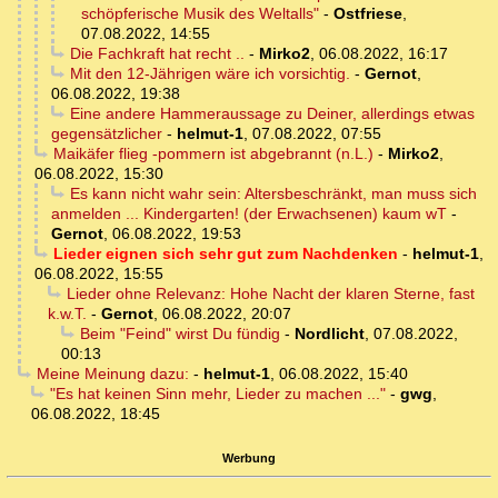
schöpferische Musik des Weltalls"
-
Ostfriese
,
07.08.2022, 14:55
Die Fachkraft hat recht ..
-
Mirko2
,
06.08.2022, 16:17
Mit den 12-Jährigen wäre ich vorsichtig.
-
Gernot
,
06.08.2022, 19:38
Eine andere Hammeraussage zu Deiner, allerdings etwas
gegensätzlicher
-
helmut-1
,
07.08.2022, 07:55
Maikäfer flieg -pommern ist abgebrannt (n.L.)
-
Mirko2
,
06.08.2022, 15:30
Es kann nicht wahr sein: Altersbeschränkt, man muss sich
anmelden ... Kindergarten! (der Erwachsenen) kaum wT
-
Gernot
,
06.08.2022, 19:53
Lieder eignen sich sehr gut zum Nachdenken
-
helmut-1
,
06.08.2022, 15:55
Lieder ohne Relevanz: Hohe Nacht der klaren Sterne, fast
k.w.T.
-
Gernot
,
06.08.2022, 20:07
Beim "Feind" wirst Du fündig
-
Nordlicht
,
07.08.2022,
00:13
Meine Meinung dazu:
-
helmut-1
,
06.08.2022, 15:40
"Es hat keinen Sinn mehr, Lieder zu machen ..."
-
gwg
,
06.08.2022, 18:45
Werbung