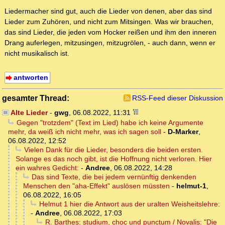
Liedermacher sind gut, auch die Lieder von denen, aber das sind
Lieder zum Zuhören, und nicht zum Mitsingen. Was wir brauchen,
das sind Lieder, die jeden vom Hocker reißen und ihm den inneren
Drang auferlegen, mitzusingen, mitzugrölen, - auch dann, wenn er
nicht musikalisch ist.
antworten
gesamter Thread:
RSS-Feed dieser Diskussion
Alte Lieder
-
gwg
,
06.08.2022, 11:31
Gegen "trotzdem" (Text im Lied) habe ich keine Argumente
mehr, da weiß ich nicht mehr, was ich sagen soll
-
D-Marker
,
06.08.2022, 12:52
Vielen Dank für die Lieder, besonders die beiden ersten.
Solange es das noch gibt, ist die Hoffnung nicht verloren. Hier
ein wahres Gedicht:
-
Andree
,
06.08.2022, 14:28
Das sind Texte, die bei jedem vernünftig denkenden
Menschen den "aha-Effekt" auslösen müssten
-
helmut-1
,
06.08.2022, 16:05
Helmut 1 hier die Antwort aus der uralten Weisheitslehre:
-
Andree
,
06.08.2022, 17:03
R. Barthes: studium, choc und punctum / Novalis: "Die