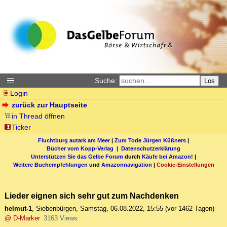
Suche:
Los
Login
zurück zur Hauptseite
in Thread öffnen
Ticker
Fluchtburg autark am Meer
|
Zum Tode Jürgen Küßners
|
Bücher vom Kopp-Verlag |
Datenschutzerklärung
Unterstützen Sie das Gelbe Forum
durch
Käufe bei Amazon
! |
Weitere Buchempfehlungen
und
Amazonnavigation
|
Cookie-Einstellungen
Lieder eignen sich sehr gut zum Nachdenken
helmut-1
,
Siebenbürgen
,
Samstag, 06.08.2022, 15:55
(vor 1462 Tagen)
@ D-Marker
3163 Views