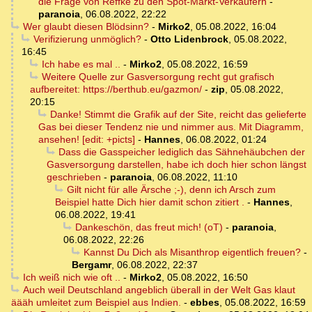
die Frage von Reffke zu den Spot-Markt-Verkäufern
-
paranoia
,
06.08.2022, 22:22
Wer glaubt diesen Blödsinn?
-
Mirko2
,
05.08.2022, 16:04
Verifizierung unmöglich?
-
Otto Lidenbrock
,
05.08.2022,
16:45
Ich habe es mal ..
-
Mirko2
,
05.08.2022, 16:59
Weitere Quelle zur Gasversorgung recht gut grafisch
aufbereitet: https://berthub.eu/gazmon/
-
zip
,
05.08.2022,
20:15
Danke! Stimmt die Grafik auf der Site, reicht das gelieferte
Gas bei dieser Tendenz nie und nimmer aus. Mit Diagramm,
ansehen! [edit: +picts]
-
Hannes
,
06.08.2022, 01:24
Dass die Gasspeicher lediglich das Sähnehäubchen der
Gasversorgung darstellen, habe ich doch hier schon längst
geschrieben
-
paranoia
,
06.08.2022, 11:10
Gilt nicht für alle Ärsche ;-), denn ich Arsch zum
Beispiel hatte Dich hier damit schon zitiert .
-
Hannes
,
06.08.2022, 19:41
Dankeschön, das freut mich! (oT)
-
paranoia
,
06.08.2022, 22:26
Kannst Du Dich als Misanthrop eigentlich freuen?
-
Bergamr
,
06.08.2022, 22:37
Ich weiß nich wie oft ..
-
Mirko2
,
05.08.2022, 16:50
Auch weil Deutschland angeblich überall in der Welt Gas klaut
äääh umleitet zum Beispiel aus Indien.
-
ebbes
,
05.08.2022, 16:59