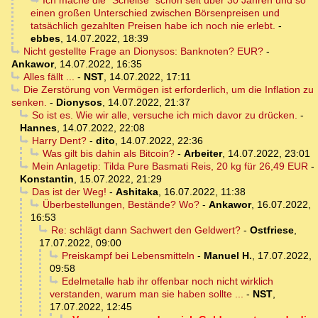
Ich mache die "Scheiße" schon seit über 30 Jahren und so
einen großen Unterschied zwischen Börsenpreisen und
tatsächlich gezahlten Preisen habe ich noch nie erlebt.
-
ebbes
,
14.07.2022, 18:39
Nicht gestellte Frage an Dionysos: Banknoten? EUR?
-
Ankawor
,
14.07.2022, 16:35
Alles fällt ...
-
NST
,
14.07.2022, 17:11
Die Zerstörung von Vermögen ist erforderlich, um die Inflation zu
senken.
-
Dionysos
,
14.07.2022, 21:37
So ist es. Wie wir alle, versuche ich mich davor zu drücken.
-
Hannes
,
14.07.2022, 22:08
Harry Dent?
-
dito
,
14.07.2022, 22:36
Was gilt bis dahin als Bitcoin?
-
Arbeiter
,
14.07.2022, 23:01
Mein Anlagetip: Tilda Pure Basmati Reis, 20 kg für 26,49 EUR
-
Konstantin
,
15.07.2022, 21:29
Das ist der Weg!
-
Ashitaka
,
16.07.2022, 11:38
Überbestellungen, Bestände? Wo?
-
Ankawor
,
16.07.2022,
16:53
Re: schlägt dann Sachwert den Geldwert?
-
Ostfriese
,
17.07.2022, 09:00
Preiskampf bei Lebensmitteln
-
Manuel H.
,
17.07.2022,
09:58
Edelmetalle hab ihr offenbar noch nicht wirklich
verstanden, warum man sie haben sollte ...
-
NST
,
17.07.2022, 12:45