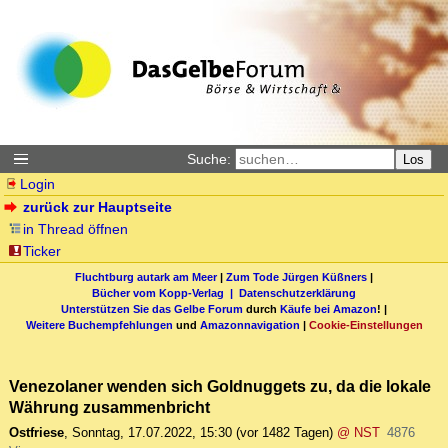
Suche:
Los
Login
zurück zur Hauptseite
in Thread öffnen
Ticker
Fluchtburg autark am Meer
|
Zum Tode Jürgen Küßners
|
Bücher vom Kopp-Verlag |
Datenschutzerklärung
Unterstützen Sie das Gelbe Forum
durch
Käufe bei Amazon
! |
Weitere Buchempfehlungen
und
Amazonnavigation
|
Cookie-Einstellungen
Venezolaner wenden sich Goldnuggets zu, da die lokale
Währung zusammenbricht
Ostfriese
,
Sonntag, 17.07.2022, 15:30
(vor 1482 Tagen)
@ NST
4876