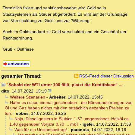
Terminlich fixiert und sanktionsbewehrt wird Gold so in
Staatsystemen als Steuer abgefordert: Es wird auf der Grundlage
von Verschuldung zu ‘Geld’ und zur ‘Währung’.
Auch im Goldstandard ist Gold verschuldet und ein Geschöpf der
Rechtsordnung.
Gruß - Ostfriese
antworten
gesamter Thread:
RSS-Feed dieser Diskussion
"Sobald der WTI unter 100 fällt, platzt die Kreditblase" ...
-
dito
,
14.07.2022, 15:19
Weitere Szenarien
-
Arbeiter
,
14.07.2022, 15:45
Habe es schon einmal geschrieben - die Börsennotierungen von
Öl und Gas haben nichts mit den tatsächich gezahlten Preisen zu
tun.
-
ebbes
,
14.07.2022, 16:25
Naja, Diesel gestern in Slubice 1.57 umgerechnet. Heizöl ca.
1.40 gegenüber Vorjahr 0.70 ... mkT
-
igelei
,
14.07.2022, 17:39
Was für ein Unsinnsbeitrag!
-
paranoia
,
14.07.2022, 18:19