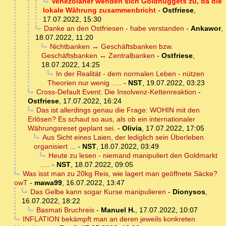
Venezolaner wenden sich Goldnuggets zu, da die
lokale Währung zusammenbricht
-
Ostfriese
,
17.07.2022, 15:30
Danke an den Ostfriesen - habe verstanden
-
Ankawor
,
18.07.2022, 11:20
Nichtbanken ↔ Geschäftsbanken bzw.
Geschäftsbanken ↔ Zentralbanken
-
Ostfriese
,
18.07.2022, 14:25
In der Realität - dem normalen Leben - nützen
Theorien nur wenig .....
-
NST
,
19.07.2022, 03:23
Cross-Default Event: Die Insolvenz-Kettenreaktion
-
Ostfriese
,
17.07.2022, 16:24
Das ist allerdings genau die Frage: WOHIN mit den
Erlösen? Es schaut so aus, als ob ein internationaler
Währungsreset geplant sei.
-
Olivia
,
17.07.2022, 17:05
Aus Sicht eines Laien, der lediglich sein Überleben
organisiert ...
-
NST
,
18.07.2022, 03:49
Heute zu lesen - niemand manipuliert den Goldmarkt
.....
-
NST
,
18.07.2022, 09:05
Was isst man zu 20kg Reis, wie lagert man geöffnete Säcke?
owT
-
mawa99
,
16.07.2022, 13:47
Das Gelbe kann sogar Kurse manipulieren
-
Dionysos
,
16.07.2022, 18:22
Basmati Bruchreis
-
Manuel H.
,
17.07.2022, 10:07
INFLATION bekämpft man an deren jeweils konkreten