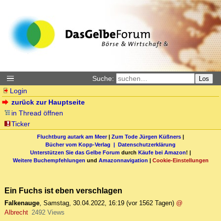
Suche:
Los
Login
zurück zur Hauptseite
in Thread öffnen
Ticker
Fluchtburg autark am Meer
|
Zum Tode Jürgen Küßners
|
Bücher vom Kopp-Verlag |
Datenschutzerklärung
Unterstützen Sie das Gelbe Forum
durch
Käufe bei Amazon
! |
Weitere Buchempfehlungen
und
Amazonnavigation
|
Cookie-Einstellungen
Ein Fuchs ist eben verschlagen
Falkenauge
,
Samstag, 30.04.2022, 16:19
(vor 1562 Tagen)
@
Albrecht
2492 Views