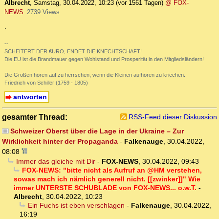
Albrecht
,
Samstag, 30.04.2022, 10:23
(vor 1561 Tagen)
@ FOX-
NEWS
2739 Views
.
--
SCHEITERT DER €URO, ENDET DIE KNECHTSCHAFT!
Die EU ist die Brandmauer gegen Wohlstand und Prosperität in den Mitgliedsländern!
Die Großen hören auf zu herrschen, wenn die Kleinen aufhören zu kriechen.
Friedrich von Schiller (1759 - 1805)
antworten
gesamter Thread:
RSS-Feed dieser Diskussion
Schweizer Oberst über die Lage in der Ukraine – Zur
Wirklichkeit hinter der Propaganda
-
Falkenauge
,
30.04.2022,
08:08
Immer das gleiche mit Dir
-
FOX-NEWS
,
30.04.2022, 09:43
FOX-NEWS: "bitte nicht als Aufruf an @HM verstehen,
sowas mach ich nämlich generell nicht. [[zwinker]]" Wie
immer UNTERSTE SCHUBLADE von FOX-NEWS... o.w.T.
-
Albrecht
,
30.04.2022, 10:23
Ein Fuchs ist eben verschlagen
-
Falkenauge
,
30.04.2022,
16:19