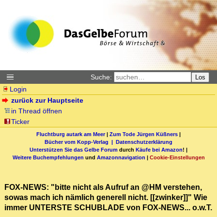
Suche:
Los
Login
zurück zur Hauptseite
in Thread öffnen
Ticker
Fluchtburg autark am Meer
|
Zum Tode Jürgen Küßners
|
Bücher vom Kopp-Verlag |
Datenschutzerklärung
Unterstützen Sie das Gelbe Forum
durch
Käufe bei Amazon
! |
Weitere Buchempfehlungen
und
Amazonnavigation
|
Cookie-Einstellungen
FOX-NEWS: "bitte nicht als Aufruf an @HM verstehen,
sowas mach ich nämlich generell nicht. [[zwinker]]" Wie
immer UNTERSTE SCHUBLADE von FOX-NEWS... o.w.T.