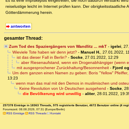
Es ist eine Impfskepsis eingetreten, die noch dadurch verstärkt wi
reiselustige leicht im Internet prüfen kann. Der obrigkeitsstaatliche
Götterdämmerung herein.
antworten
gesamter Thread:
Zum Tod des Spaziergängers von Wandlitz ... mkT
-
igelei
,
27
Wieviele Tote haben wir denn jetzt?
-
Manuel H.
,
27.01.2022, 1
ist das dieser Fall in Berlin?
-
Socke
,
27.01.2022, 12:29
aber Riesenaufstand, wenn ein Drogenabhängiger (wenn er Mi
mit ausgesprochener Zurückhaltung/Besonnenheit
-
Fjord og
Um dem ganzen einen Namen zu geben: Boris "Yellow" Pfeiffer, 
13:23
wenn man das mal mit den Demos in muslimischen und osteur
Keine Revolution von Ur-Deutschen ausgehend
-
Socke
,
28
die Bevölkerung wird unwillig
-
aliter
,
28.01.2022, 19:3
257378 Einträge in 18363 Threads, 975 registrierte Benutzer, 4672 Benutzer online (4 regi
Forumszeit: 08.08.2026, 07:31 (Europe/Berlin)
RSS Einträge
RSS Threads
Kontakt