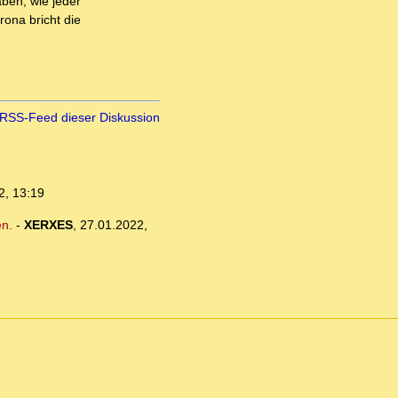
aben, wie jeder
rona bricht die
RSS-Feed dieser Diskussion
2, 13:19
en.
-
XERXES
,
27.01.2022,