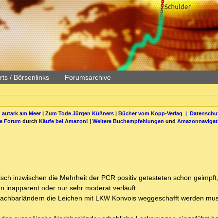
ts / Börsenlinks
Forumsarchive
 autark am Meer
|
Zum Tode Jürgen Küßners
|
Bücher vom Kopp-Verlag |
Datenschut
be Forum
durch
Käufe bei Amazon
! |
Weitere Buchempfehlungen
und
Amazonnavigat
sch inzwischen die Mehrheit der PCR positiv getesteten schon geimpft,
en inapparent oder nur sehr moderat verläuft.
Nachbarländern die Leichen mit LKW Konvois weggeschafft werden mus