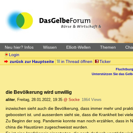
Neu hier? Infos
Wissen
Elliott-Wellen
Themen
Char
Login
zurück zur Hauptseite
in Thread öffnen
Ticker
Fluchtburg
Unterstützen Sie das Gel
die Bevölkerung wird unwillig
aliter
,
Freitag, 28.01.2022, 19:35
@ Socke
1864 Views
inzwischen sieht auch die Bevölkerung, dass immer mehr und prakti
geboostert ist. und ausserdem sieht sie, dass die Krankheit bei viel
Zu Beginn der sog. Pandemie konnte man noch erzählen, dass in 
china die Haustüren zugeschweisst wurden.