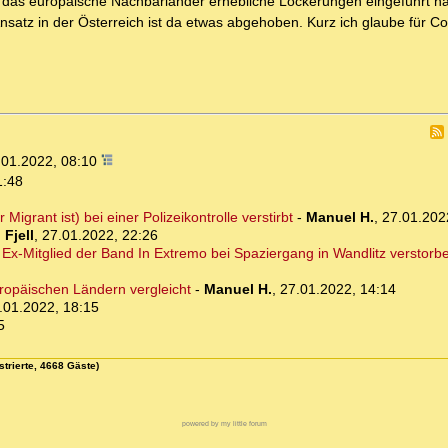
rd das europäische Nachbarländer erhebliche Lockerungen eingeführt h
 Ansatz in der Österreich ist da etwas abgehoben. Kurz ich glaube für Co
.01.2022, 08:10
1:48
grant ist) bei einer Polizeikontrolle verstirbt
-
Manuel H.
,
27.01.202
 Fjell
,
27.01.2022, 22:26
Ex-Mitglied der Band In Extremo bei Spaziergang in Wandlitz verstorb
opäischen Ländern vergleicht
-
Manuel H.
,
27.01.2022, 14:14
.01.2022, 18:15
5
strierte, 4668 Gäste)
powered by my little forum