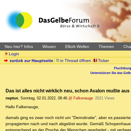
Neu hier? Infos
Wissen
Elliott-Wellen
Themen
Char
Login
zurück zur Hauptseite
in Thread öffnen
Ticker
Fluchtburg
Unterstützen Sie das Gel
Das ist alles nicht wirklich neu, schon Avalon mußte a
neptun
,
Sonntag, 02.01.2022, 08:46
@ Falkenauge
2621 Views
Hallo Falkenauge,
damals ging es zwar noch nicht um "Demokratie", aber es passierte 
propagierten nach und nach abgelöst wurde. Gemäß Schopenhauers "
entsprechend an der Psyche der Menschen gearbeitet - mit verheer