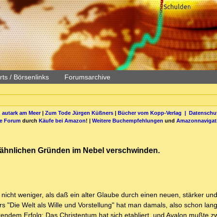
ts / Börsenlinks
Forumsarchive
 autark am Meer
|
Zum Tode Jürgen Küßners
|
Bücher vom Kopp-Verlag |
Datenschut
be Forum
durch
Käufe bei Amazon
! |
Weitere Buchempfehlungen
und
Amazonnavigat
us ähnlichen Gründen im Nebel verschwinden.
nicht weniger, als daß ein alter Glaube durch einen neuen, stärker un
Die Welt als Wille und Vorstellung" hat man damals, also schon lang
endem Erfolg: Das Christentum hat sich etabliert, und Avalon mußte 