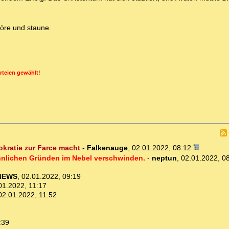
öre und staune.
rteien gewählt!
kratie zur Farce macht
-
Falkenauge
,
02.01.2022, 08:12
ähnlichen Gründen im Nebel verschwinden.
-
neptun
,
02.01.2022, 0
NEWS
,
02.01.2022, 09:19
01.2022, 11:17
02.01.2022, 11:52
:39