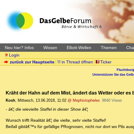
Neu hier? Infos
Wissen
Elliott-Wellen
Themen
Char
Login
zurück zur Hauptseite
in Thread öffnen
Ticker
Fluchtburg
Unterstützen Sie das Gel
Kräht der Hahn auf dem Mist, ändert das Wetter oder es bl
Kosh
,
Mittwoch, 13.06.2018, 11:02
@ Mephistopheles
9840 Views
- â€¦ die wievielte Staffel in dieser Show â€¦
Wunsch trifft Realität â€¦ die vielte, sehr vielte Staffel!
Beifall gibtâ€™s für gefällige PRognosen, nicht nur dort wo Pils au