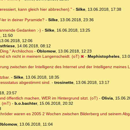
ressiert, kann gleich hier abbrechen)."
-
Silke
,
13.06.2018, 17:38
-ler in deiner Pyramide?
-
Silke
,
13.06.2018, 23:36
pannende Gedanken :-)
-
Silke
,
16.06.2018, 13:25
, 11:50
13.06.2018, 12:06
stfriese
,
14.06.2018, 08:12
Ding." Archilochos
-
Oblomow
,
13.06.2018, 12:23
nd ich nicht in meinem Langenscheidt. (oT)
-
Mephistopheles
,
13.0
ung zwischen der Intelligenz des Internet und der Intelligenz meines 
tzbar.
-
Silke
,
13.06.2018, 18:35
ozessstatus abgestimmt sind.
-
trosinette
,
13.06.2018, 13:17
18, 23:57
d öffentlich machen, WER im Hintergrund sitzt. (oT)
-
Olivia
,
15.06.2
. (mT)
-
b.o.bachter
,
15.06.2018, 20:32
3
 Schröder waren es 2005 2 Wochen zwischen Bilderberg und seinem Abg
Oblomow
,
13.06.2018, 11:04