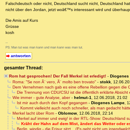
Falschdeutsch oder nicht, Deutschland sucht nicht, Deutschland hat 
nicht über den Jordan, jetzt woâ€™s interessant wird und überhaup
Die Amis auf Kurs
Grüsse
kosh
--
PS: Man tut was man kann und man kann was man tut.
antworten
gesamter Thread:
Rom hat gesprochen! Der Fall Merkel ist erledigt!
-
Diogenes
Roma: "Se non Ã¨ vero, Ã¨ molto ben trovato"
-
stokk
,
12.06.20
Dem Vernehmen nach gab es eine offene Rebellion gegen die 
Die Trennung von CDU/CSU ist die öffentlich erklärte Absicht e
Wie immer - gute Analyse, aber
-
helmut-1
,
12.06.2018, 21:02
Ist mir auch durch den Kopf gegangen
-
Diogenes Lampe
,
1
Kommt vielleicht auch noch schneller, als man gedacht hätt
Merkel lacht über Rom
-
Oblomow
,
12.06.2018, 22:14
Merkel auf immer und ewig! in der RTL-Show: Deutschland su
Kräht der Hahn auf dem Mist, ändert das Wetter oder es 
Berlin, windig - die Frisur sitzt... (Es geht nicht um irgendwelch