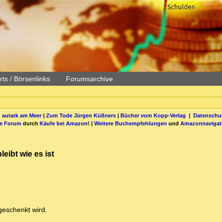
ts / Börsenlinks
Forumsarchive
 autark am Meer
|
Zum Tode Jürgen Küßners
|
Bücher vom Kopp-Verlag |
Datenschut
be Forum
durch
Käufe bei Amazon
! |
Weitere Buchempfehlungen
und
Amazonnavigat
eibt wie es ist
sgeschenkt wird.