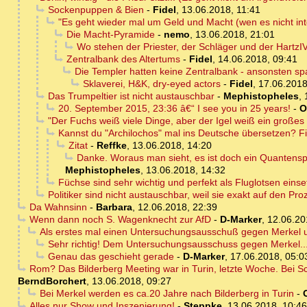
Sockenpuppen & Bien
-
Fidel
,
13.06.2018, 11:41
"Es geht wieder mal um Geld und Macht (wen es nicht inte
Die Macht-Pyramide
-
nemo
,
13.06.2018, 21:01
Wo stehen der Priester, der Schläger und der HartzIV
Zentralbank des Altertums
-
Fidel
,
14.06.2018, 09:41
Die Templer hatten keine Zentralbank - ansonsten s
Sklaverei, H&K, dry-eyed actors
-
Fidel
,
17.06.2018
Das Trumpeltier ist nicht austauschbar
-
Mephistopheles
,
20. September 2015, 23:36 â€“ I see you in 25 years!
-
O
"Der Fuchs weiß viele Dinge, aber der Igel weiß ein großes 
Kannst du "Archilochos" mal ins Deutsche übersetzen? Fi
Zitat
-
Reffke
,
13.06.2018, 14:20
Danke. Woraus man sieht, es ist doch ein Quantenspr
Mephistopheles
,
13.06.2018, 14:32
Füchse sind sehr wichtig und perfekt als Fluglotsen einse
Politiker sind nicht austauschbar, weil sie exakt auf den Pr
Da Wahnsinn
-
Barbara
,
12.06.2018, 22:39
Wenn dann noch S. Wagenknecht zur AfD
-
D-Marker
,
12.06.20
Als erstes mal einen Untersuchungsausschuß gegen Merkel un
Sehr richtig! Dem Untersuchungsausschuss gegen Merkel..
Genau das geschieht gerade
-
D-Marker
,
17.06.2018, 05:0
Rom? Das Bilderberg Meeting war in Turin, letzte Woche. Bei
BerndBorchert
,
13.06.2018, 09:27
Bei Merkel werden es ca.20 Jahre nach Bilderberg in Turin
-
Alles nur Show und Inszenierung!
-
Steppke
,
13.06.2018, 10:46