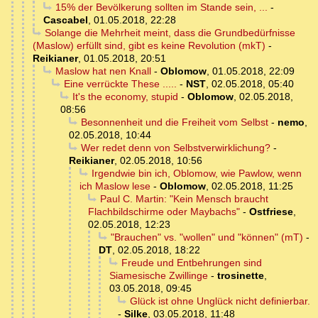
15% der Bevölkerung sollten im Stande sein, ...
-
Cascabel
,
01.05.2018, 22:28
Solange die Mehrheit meint, dass die Grundbedürfnisse
(Maslow) erfüllt sind, gibt es keine Revolution (mkT)
-
Reikianer
,
01.05.2018, 20:51
Maslow hat nen Knall
-
Oblomow
,
01.05.2018, 22:09
Eine verrückte These .....
-
NST
,
02.05.2018, 05:40
It's the economy, stupid
-
Oblomow
,
02.05.2018,
08:56
Besonnenheit und die Freiheit vom Selbst
-
nemo
,
02.05.2018, 10:44
Wer redet denn von Selbstverwirklichung?
-
Reikianer
,
02.05.2018, 10:56
Irgendwie bin ich, Oblomow, wie Pawlow, wenn
ich Maslow lese
-
Oblomow
,
02.05.2018, 11:25
Paul C. Martin: "Kein Mensch braucht
Flachbildschirme oder Maybachs"
-
Ostfriese
,
02.05.2018, 12:23
"Brauchen" vs. "wollen" und "können" (mT)
-
DT
,
02.05.2018, 18:22
Freude und Entbehrungen sind
Siamesische Zwillinge
-
trosinette
,
03.05.2018, 09:45
Glück ist ohne Unglück nicht definierbar.
-
Silke
,
03.05.2018, 11:48