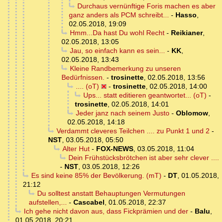
Durchaus vernünftige Foris machen es aber
ganz anders als PCM schreibt...
-
Hasso
,
02.05.2018, 19:09
Hmm...Da hast Du wohl Recht
-
Reikianer
,
02.05.2018, 13:05
Jau, so einfach kann es sein...
-
KK
,
02.05.2018, 13:43
Kleine Randbemerkung zu unseren
Bedürfnissen.
-
trosinette
,
02.05.2018, 13:56
.... (oT)
-
trosinette
,
02.05.2018, 14:00
Ups... statt editieren geantwortet... (oT)
-
trosinette
,
02.05.2018, 14:01
Jeder janz nach seinem Justo
-
Oblomow
,
02.05.2018, 14:18
Verdammt cleveres Teilchen .... zu Punkt 1 und 2
-
NST
,
03.05.2018, 05:50
Alter Hut
-
FOX-NEWS
,
03.05.2018, 11:04
Dein Frühstücksbrötchen ist aber sehr clever ....
-
NST
,
03.05.2018, 12:26
Es sind keine 85% der Bevölkerung. (mT)
-
DT
,
01.05.2018,
21:12
Du solltest anstatt Behauptungen Vermutungen
aufstellen,...
-
Cascabel
,
01.05.2018, 22:37
Ich gehe nicht davon aus, dass Fickprämien und der
-
Balu
,
01.05.2018, 20:21