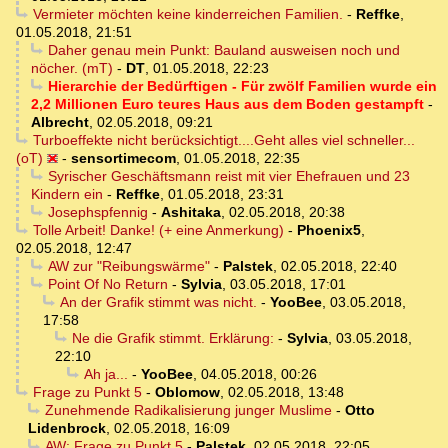
Vermieter möchten keine kinderreichen Familien.
-
Reffke
,
01.05.2018, 21:51
Daher genau mein Punkt: Bauland ausweisen noch und
nöcher. (mT)
-
DT
,
01.05.2018, 22:23
Hierarchie der Bedürftigen - Für zwölf Familien wurde ein
2,2 Millionen Euro teures Haus aus dem Boden gestampft
-
Albrecht
,
02.05.2018, 09:21
Turboeffekte nicht berücksichtigt....Geht alles viel schneller...
(oT)
-
sensortimecom
,
01.05.2018, 22:35
Syrischer Geschäftsmann reist mit vier Ehefrauen und 23
Kindern ein
-
Reffke
,
01.05.2018, 23:31
Josephspfennig
-
Ashitaka
,
02.05.2018, 20:38
Tolle Arbeit! Danke! (+ eine Anmerkung)
-
Phoenix5
,
02.05.2018, 12:47
AW zur "Reibungswärme"
-
Palstek
,
02.05.2018, 22:40
Point Of No Return
-
Sylvia
,
03.05.2018, 17:01
An der Grafik stimmt was nicht.
-
YooBee
,
03.05.2018,
17:58
Ne die Grafik stimmt. Erklärung:
-
Sylvia
,
03.05.2018,
22:10
Ah ja...
-
YooBee
,
04.05.2018, 00:26
Frage zu Punkt 5
-
Oblomow
,
02.05.2018, 13:48
Zunehmende Radikalisierung junger Muslime
-
Otto
Lidenbrock
,
02.05.2018, 16:09
AW: Frage zu Punkt 5
-
Palstek
,
02.05.2018, 22:05