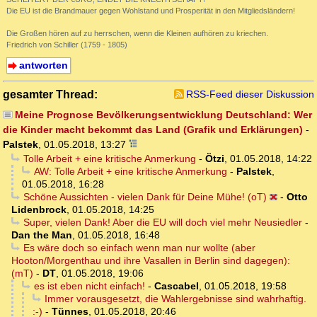
Die EU ist die Brandmauer gegen Wohlstand und Prosperität in den Mitgliedsländern!
Die Großen hören auf zu herrschen, wenn die Kleinen aufhören zu kriechen.
Friedrich von Schiller (1759 - 1805)
antworten
gesamter Thread:
RSS-Feed dieser Diskussion
Meine Prognose Bevölkerungsentwicklung Deutschland: Wer
die Kinder macht bekommt das Land (Grafik und Erklärungen)
-
Palstek
,
01.05.2018, 13:27
Tolle Arbeit + eine kritische Anmerkung
-
Ötzi
,
01.05.2018, 14:22
AW: Tolle Arbeit + eine kritische Anmerkung
-
Palstek
,
01.05.2018, 16:28
Schöne Aussichten - vielen Dank für Deine Mühe! (oT)
-
Otto
Lidenbrock
,
01.05.2018, 14:25
Super, vielen Dank! Aber die EU will doch viel mehr Neusiedler
-
Dan the Man
,
01.05.2018, 16:48
Es wäre doch so einfach wenn man nur wollte (aber
Hooton/Morgenthau und ihre Vasallen in Berlin sind dagegen):
(mT)
-
DT
,
01.05.2018, 19:06
es ist eben nicht einfach!
-
Cascabel
,
01.05.2018, 19:58
Immer vorausgesetzt, die Wahlergebnisse sind wahrhaftig.
:-)
-
Tünnes
,
01.05.2018, 20:46