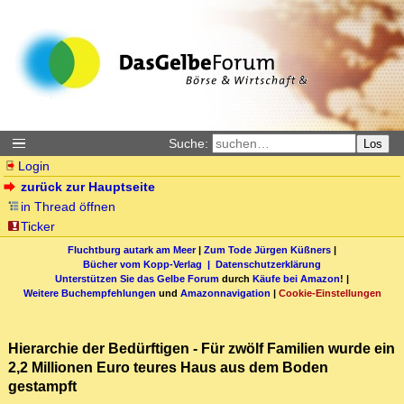
Suche:
Los
Login
zurück zur Hauptseite
in Thread öffnen
Ticker
Fluchtburg autark am Meer
|
Zum Tode Jürgen Küßners
|
Bücher vom Kopp-Verlag |
Datenschutzerklärung
Unterstützen Sie das Gelbe Forum
durch
Käufe bei Amazon
! |
Weitere Buchempfehlungen
und
Amazonnavigation
|
Cookie-Einstellungen
Hierarchie der Bedürftigen - Für zwölf Familien wurde ein
2,2 Millionen Euro teures Haus aus dem Boden
gestampft