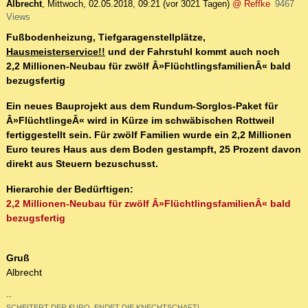
Albrecht
,
Mittwoch, 02.05.2018, 09:21
(vor 3021 Tagen)
@ Reffke
9467
Views
Fußbodenheizung, Tiefgaragenstellplätze,
Hausmeisterservice!!
und der Fahrstuhl kommt auch noch
2,2 Millionen-Neubau für zwölf Â»FlüchtlingsfamilienÂ« bald
bezugsfertig
Ein neues Bauprojekt aus dem Rundum-Sorglos-Paket für
Â»FlüchtlingeÂ« wird in Kürze im schwäbischen Rottweil
fertiggestellt sein. Für zwölf Familien wurde ein 2,2 Millionen
Euro teures Haus aus dem Boden gestampft, 25 Prozent davon
direkt aus Steuern bezuschusst.
Hierarchie der Bedürftigen:
2,2 Millionen-Neubau für zwölf Â»FlüchtlingsfamilienÂ« bald
bezugsfertig
Gruß
Albrecht
--
SCHEITERT DER €URO, ENDET DIE KNECHTSCHAFT!