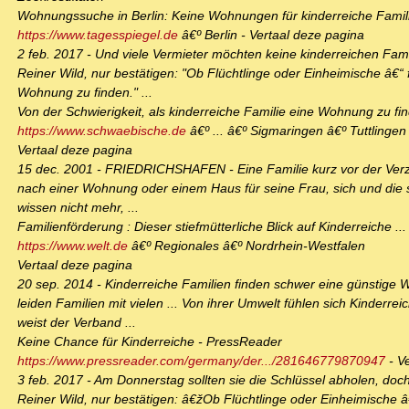
Wohnungssuche in Berlin: Keine Wohnungen für kinderreiche Famil
https://www.tagesspiegel.de
â€º Berlin - Vertaal deze pagina
2 feb. 2017 - Und viele Vermieter möchten keine kinderreichen Famil
Reiner Wild, nur bestätigen: "Ob Flüchtlinge oder Einheimische â€“ f
Wohnung zu finden." ...
Von der Schwierigkeit, als kinderreiche Familie eine Wohnung zu fi
https://www.schwaebische.de
â€º ... â€º Sigmaringen â€º Tuttlingen
Vertaal deze pagina
15 dec. 2001 - FRIEDRICHSHAFEN - Eine Familie kurz vor der Ve
nach einer Wohnung oder einem Haus für seine Frau, sich und die se
wissen nicht mehr, ...
Familienförderung : Dieser stiefmütterliche Blick auf Kinderreiche ...
https://www.welt.de
â€º Regionales â€º Nordrhein-Westfalen
Vertaal deze pagina
20 sep. 2014 - Kinderreiche Familien finden schwer eine günstige 
leiden Familien mit vielen ... Von ihrer Umwelt fühlen sich Kinderrei
weist der Verband ...
Keine Chance für Kinderreiche - PressReader
https://www.pressreader.com/germany/der.../281646779870947
- V
3 feb. 2017 - Am Donnerstag sollten sie die Schlüssel abholen, doch
Reiner Wild, nur bestätigen: â€žOb Flüchtlinge oder Einheimische â€