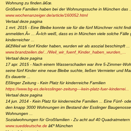
Wohnung zu finden.â€œ.
Größere Familien haben bei der Wohnungssuche in München das ..
www.wochenanzeiger.de/article/160052.html
Vertaal deze pagina
1 mrt. 2015 - Eine Bleibe konnte sie für die fünf Münchner nicht f
anmelden.Â« ... Â»Ich weiß, dass es in München viele solche Fäll
kinderreicher ...
â€žWeil wir fünf Kinder haben, wurden wir als asozial beschimpft ...
www.brandzeilen.de/.../Weil_wir_fuenf_Kinder_haben_wurden_...
Vertaal deze pagina
17 apr. 2015 - Nach einem Wasserschaden war ihre 5-Zimmer-Wohn
seine fünf Kinder eine neue Bleibe suchte, ließen Vermieter und Mak
Es dauerte ...
Eßlinger Zeitung - Kein Platz für kinderreiche Familien
https://www.bg-es.de/esslinger-zeitung---kein-platz-fuer-kinderrei...
Vertaal deze pagina
14 jun. 2014 - Kein Platz für kinderreiche Familien ... Eine Fünf- 
den knapp 3000 Wohnungen im Bestand der Esslinger Baugenossens
Wohnungen ...
Sozialwohnungen für Großfamilien - Zu acht auf 40 Quadratmetern .
www.sueddeutsche.de
â€º München