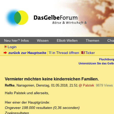
Neu hier? Infos
Wissen
Elliott-Wellen
Themen
Char
Login
zurück zur Hauptseite
in Thread öffnen
Ticker
Fluchtburg
Unterstützen Sie das Gel
Vermieter möchten keine kinderreichen Familien.
Reffke
,
Narragonien
,
Dienstag, 01.05.2018, 21:51
@ Palstek
9879 Views
Hallo Palstek und allerseits,
Hier einer der Hauptgründe:
Ongeveer 198.000 resultaten (0,36 seconden)
Zoekresultaten