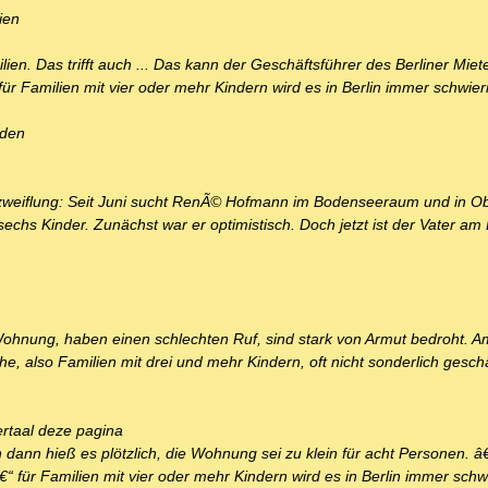
ien
ien. Das trifft auch ... Das kann der Geschäftsführer des Berliner Miet
ür Familien mit vier oder mehr Kindern wird es in Berlin immer schwieri
nden
rzweiflung: Seit Juni sucht RenÃ© Hofmann im Bodenseeraum und in 
chs Kinder. Zunächst war er optimistisch. Doch jetzt ist der Vater am
Wohnung, haben einen schlechten Ruf, sind stark von Armut bedroht. 
che, also Familien mit drei und mehr Kindern, oft nicht sonderlich gesch
ertaal deze pagina
 dann hieß es plötzlich, die Wohnung sei zu klein für acht Personen. â€
“ für Familien mit vier oder mehr Kindern wird es in Berlin immer schwi