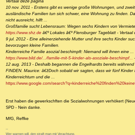
Vertaal deze pagina
10 nov. 2011 - Erstens gibt es wenige große Wohnungen, und zweite
ausländische Familien tun sich schwer, eine Wohnung zu finden. 
nicht ausreicht, hilft ...
Großfamilie sucht Lebensraum: Wegen sechs Kindern von Vermieter
https://www.shz.de
â€º Lokales â€º Flensburger Tageblatt - Vertaal
9 jul. 2012 - Eine alleinerziehende Mutter und ihre sechs Kinder s
bevorzugen kleine Familien.
Kinderreiche Familie asozial beschimpft: Niemand will ihnen eine ...
https://www.bild.de/.../familie-mit-5-kinder-als-asoziale-beschimpf...
-
12 aug. 2013 - Deshalb begannen die Engelhardts bereits währen
FINDEN. Maurice: â€žDoch sobald wir sagten, dass wir fünf Kinder
Kinderreichtum und die ...
https://www.google.com/search?q=kinderreiche%20finden%20kei
Erst haben die gewerkschften die Sozialwohnungen verhökert (Neu
SPD - Nein danke.
MfG, Reffke
--
Wer warnen will, den straft man mit Verachtung.