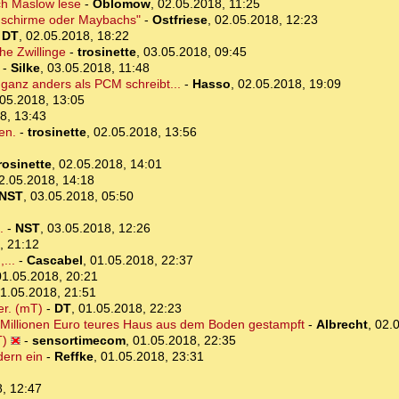
ch Maslow lese
-
Oblomow
,
02.05.2018, 11:25
ldschirme oder Maybachs"
-
Ostfriese
,
02.05.2018, 12:23
-
DT
,
02.05.2018, 18:22
e Zwillinge
-
trosinette
,
03.05.2018, 09:45
-
Silke
,
03.05.2018, 11:48
ganz anders als PCM schreibt...
-
Hasso
,
02.05.2018, 19:09
05.2018, 13:05
8, 13:43
en.
-
trosinette
,
02.05.2018, 13:56
rosinette
,
02.05.2018, 14:01
2.05.2018, 14:18
NST
,
03.05.2018, 05:50
.
-
NST
,
03.05.2018, 12:26
, 21:12
...
-
Cascabel
,
01.05.2018, 22:37
01.05.2018, 20:21
1.05.2018, 21:51
r. (mT)
-
DT
,
01.05.2018, 22:23
,2 Millionen Euro teures Haus aus dem Boden gestampft
-
Albrecht
,
02.
T)
-
sensortimecom
,
01.05.2018, 22:35
dern ein
-
Reffke
,
01.05.2018, 23:31
, 12:47