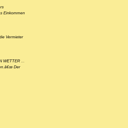
rs
das Einkommen
die Vermieter
EN WETTER ...
men.â€œ Der