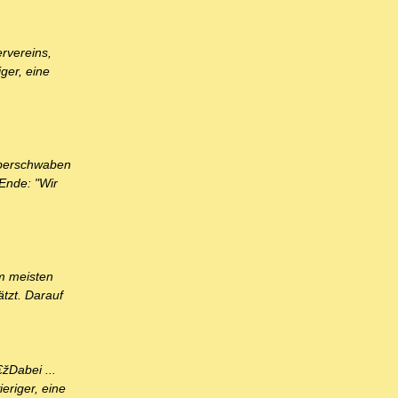
ervereins,
ger, eine
Oberschwaben
 Ende: "Wir
Am meisten
ätzt. Darauf
žDabei ...
eriger, eine