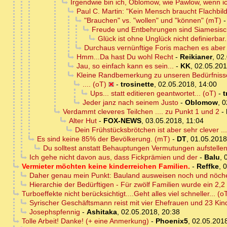
Irgendwie bin ich, Oblomow, wie Pawlow, wenn i
Paul C. Martin: "Kein Mensch braucht Flachbi
"Brauchen" vs. "wollen" und "können" (mT)
Freude und Entbehrungen sind Siamesisch
Glück ist ohne Unglück nicht definierbar.
Durchaus vernünftige Foris machen es aber 
Hmm...Da hast Du wohl Recht
-
Reikianer
,
02.
Jau, so einfach kann es sein...
-
KK
,
02.05.201
Kleine Randbemerkung zu unseren Bedürfniss
.... (oT)
-
trosinette
,
02.05.2018, 14:00
Ups... statt editieren geantwortet... (oT)
-
t
Jeder janz nach seinem Justo
-
Oblomow
,
0
Verdammt cleveres Teilchen .... zu Punkt 1 und 2
-
Alter Hut
-
FOX-NEWS
,
03.05.2018, 11:04
Dein Frühstücksbrötchen ist aber sehr clever ...
Es sind keine 85% der Bevölkerung. (mT)
-
DT
,
01.05.2018
Du solltest anstatt Behauptungen Vermutungen aufstellen,
Ich gehe nicht davon aus, dass Fickprämien und der
-
Balu
,
Vermieter möchten keine kinderreichen Familien.
-
Reffke
,
0
Daher genau mein Punkt: Bauland ausweisen noch und nöche
Hierarchie der Bedürftigen - Für zwölf Familien wurde ein 2
Turboeffekte nicht berücksichtigt....Geht alles viel schneller... (o
Syrischer Geschäftsmann reist mit vier Ehefrauen und 23 Kin
Josephspfennig
-
Ashitaka
,
02.05.2018, 20:38
Tolle Arbeit! Danke! (+ eine Anmerkung)
-
Phoenix5
,
02.05.2018