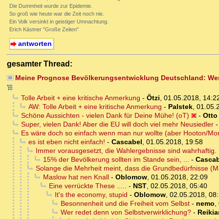
Die Dummheit wurde zur Epidemie.
So groß wie heute war die Zeit noch nie.
Ein Volk versinkt in geistiger Umnachtung.
Erich Kästner "Große Zeiten"
antworten
gesamter Thread:
Meine Prognose Bevölkerungsentwicklung Deutschland: Wer 
Tolle Arbeit + eine kritische Anmerkung
-
Ötzi
,
01.05.2018, 14:2
AW: Tolle Arbeit + eine kritische Anmerkung
-
Palstek
,
01.05.
Schöne Aussichten - vielen Dank für Deine Mühe! (oT)
-
Otto
Super, vielen Dank! Aber die EU will doch viel mehr Neusiedler
Es wäre doch so einfach wenn man nur wollte (aber Hooton/Morg
es ist eben nicht einfach!
-
Cascabel
,
01.05.2018, 19:58
Immer vorausgesetzt, die Wahlergebnisse sind wahrhaftig. :
15% der Bevölkerung sollten im Stande sein, ...
-
Cascab
Solange die Mehrheit meint, dass die Grundbedürfnisse (Mas
Maslow hat nen Knall
-
Oblomow
,
01.05.2018, 22:09
Eine verrückte These .....
-
NST
,
02.05.2018, 05:40
It's the economy, stupid
-
Oblomow
,
02.05.2018, 08
Besonnenheit und die Freiheit vom Selbst
-
nemo
,
Wer redet denn von Selbstverwirklichung?
-
Reikia