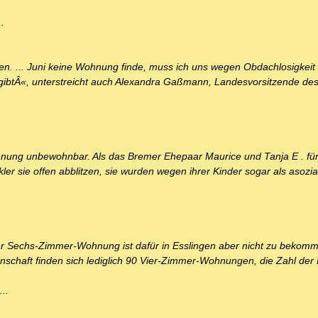
.
inden. ... Juni keine Wohnung finde, muss ich uns wegen Obdachlosigkei
e gibtÂ«, unterstreicht auch Alexandra Gaßmann, Landesvorsitzende de
ung unbewohnbar. Als das Bremer Ehepaar Maurice und Tanja E . für
ler sie offen abblitzen, sie wurden wegen ihrer Kinder sogar als asozia
oder Sechs-Zimmer-Wohnung ist dafür in Esslingen aber nicht zu bekomme
chaft finden sich lediglich 90 Vier-Zimmer-Wohnungen, die Zahl der
..