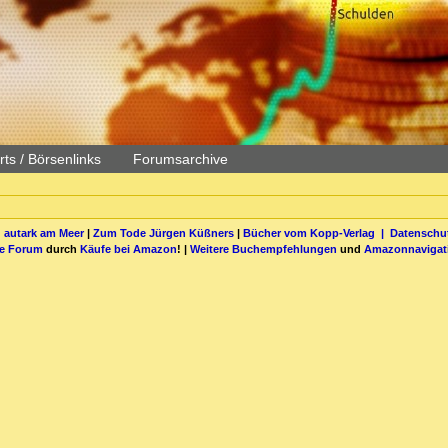
ts / Börsenlinks
Forumsarchive
 autark am Meer
|
Zum Tode Jürgen Küßners
|
Bücher vom Kopp-Verlag |
Datenschut
be Forum
durch
Käufe bei Amazon
! |
Weitere Buchempfehlungen
und
Amazonnavigat