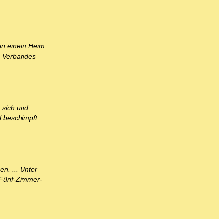
t in einem Heim
s Verbandes
 sich und
l beschimpft.
n. ... Unter
 Fünf-Zimmer-