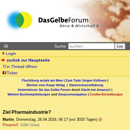
Suche:
Los
Login
zurück zur Hauptseite
in Thread öffnen
Ticker
Fluchtburg autark am Meer
|
Zum Tode Jürgen Küßners
|
Bücher vom Kopp-Verlag |
Datenschutzerklärung
Unterstützen Sie das Gelbe Forum
durch
Käufe bei Amazon
! |
Weitere Buchempfehlungen
und
Amazonnavigation
|
Cookie-Einstellungen
Ziel Pharmaindustrie?
Martin
,
Donnerstag, 26.04.2018, 06:17
(vor 3025 Tagen)
@
Phoenix5
4284 Views