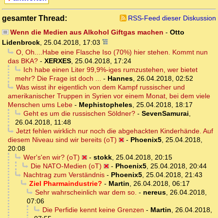
gesamter Thread:
RSS-Feed dieser Diskussion
Wenn die Medien aus Alkohol Giftgas machen
-
Otto
Lidenbrock
,
25.04.2018, 17:03
O, Oh....Habe eine Flasche Iso (70%) hier stehen. Kommt nun
das BKA?
-
XERXES
,
25.04.2018, 17:24
Ich habe einen Liter 99,9%-iges rumzustehen, wer bietet
mehr? Die Frage ist doch ...
-
Hannes
,
26.04.2018, 02:52
Was wisst ihr eigentlich von dem Kampf russischer und
amerikanischer Truppen in Syrien vor einem Monat, bei dem viele
Menschen ums Lebe
-
Mephistopheles
,
25.04.2018, 18:17
Geht es um die russischen Söldner?
-
SevenSamurai
,
26.04.2018, 11:48
Jetzt fehlen wirklich nur noch die abgehackten Kinderhände. Auf
diesem Niveau sind wir bereits (oT)
-
Phoenix5
,
25.04.2018,
20:08
Wer's'en wir? (oT)
-
stokk
,
25.04.2018, 20:15
Die NATO-Medien (oT)
-
Phoenix5
,
25.04.2018, 20:44
Nachtrag zum Verständnis
-
Phoenix5
,
25.04.2018, 21:43
Ziel Pharmaindustrie?
-
Martin
,
26.04.2018, 06:17
Sehr wahrscheinlich war dem so.
-
nereus
,
26.04.2018,
07:06
Die Perfidie kennt keine Grenzen
-
Martin
,
26.04.2018,