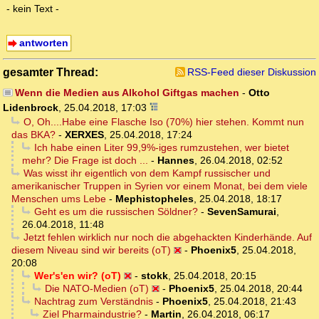
- kein Text -
antworten
gesamter Thread:
RSS-Feed dieser Diskussion
Wenn die Medien aus Alkohol Giftgas machen
-
Otto
Lidenbrock
,
25.04.2018, 17:03
O, Oh....Habe eine Flasche Iso (70%) hier stehen. Kommt nun
das BKA?
-
XERXES
,
25.04.2018, 17:24
Ich habe einen Liter 99,9%-iges rumzustehen, wer bietet
mehr? Die Frage ist doch ...
-
Hannes
,
26.04.2018, 02:52
Was wisst ihr eigentlich von dem Kampf russischer und
amerikanischer Truppen in Syrien vor einem Monat, bei dem viele
Menschen ums Lebe
-
Mephistopheles
,
25.04.2018, 18:17
Geht es um die russischen Söldner?
-
SevenSamurai
,
26.04.2018, 11:48
Jetzt fehlen wirklich nur noch die abgehackten Kinderhände. Auf
diesem Niveau sind wir bereits (oT)
-
Phoenix5
,
25.04.2018,
20:08
Wer's'en wir? (oT)
-
stokk
,
25.04.2018, 20:15
Die NATO-Medien (oT)
-
Phoenix5
,
25.04.2018, 20:44
Nachtrag zum Verständnis
-
Phoenix5
,
25.04.2018, 21:43
Ziel Pharmaindustrie?
-
Martin
,
26.04.2018, 06:17