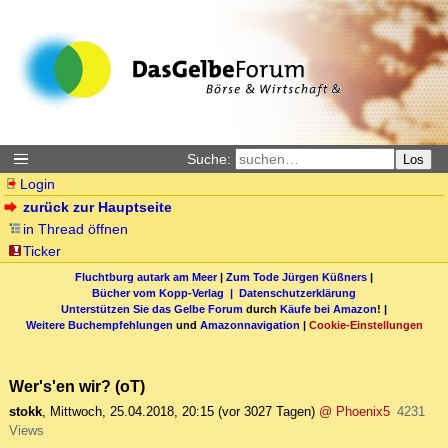
Suche:
Los
Login
zurück zur Hauptseite
in Thread öffnen
Ticker
Fluchtburg autark am Meer
|
Zum Tode Jürgen Küßners
|
Bücher vom Kopp-Verlag |
Datenschutzerklärung
Unterstützen Sie das Gelbe Forum
durch
Käufe bei Amazon
! |
Weitere Buchempfehlungen
und
Amazonnavigation
|
Cookie-Einstellungen
Wer's'en wir? (oT)
stokk
,
Mittwoch, 25.04.2018, 20:15
(vor 3027 Tagen)
@ Phoenix5
4231
Views