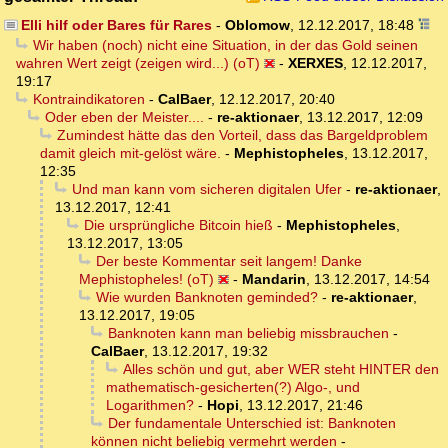
Elli hilf oder Bares für Rares
-
Oblomow
,
12.12.2017, 18:48
Wir haben (noch) nicht eine Situation, in der das Gold seinen
wahren Wert zeigt (zeigen wird...) (oT)
-
XERXES
,
12.12.2017,
19:17
Kontraindikatoren
-
CalBaer
,
12.12.2017, 20:40
Oder eben der Meister....
-
re-aktionaer
,
13.12.2017, 12:09
Zumindest hätte das den Vorteil, dass das Bargeldproblem
damit gleich mit-gelöst wäre.
-
Mephistopheles
,
13.12.2017,
12:35
Und man kann vom sicheren digitalen Ufer
-
re-aktionaer
,
13.12.2017, 12:41
Die ursprüngliche Bitcoin hieß
-
Mephistopheles
,
13.12.2017, 13:05
Der beste Kommentar seit langem! Danke
Mephistopheles! (oT)
-
Mandarin
,
13.12.2017, 14:54
Wie wurden Banknoten geminded?
-
re-aktionaer
,
13.12.2017, 19:05
Banknoten kann man beliebig missbrauchen
-
CalBaer
,
13.12.2017, 19:32
Alles schön und gut, aber WER steht HINTER den
mathematisch-gesicherten(?) Algo-, und
Logarithmen?
-
Hopi
,
13.12.2017, 21:46
Der fundamentale Unterschied ist: Banknoten
können nicht beliebig vermehrt werden
-