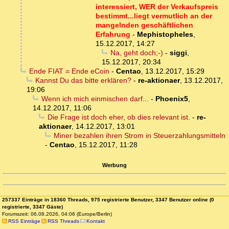
interessiert, WER der Verkaufspreis
bestimmt...liegt vermutlich an der
mangelnden geschäftlichen
Erfahrung
-
Mephistopheles
,
15.12.2017, 14:27
Na, geht doch;-)
-
siggi
,
15.12.2017, 20:34
Ende FIAT = Ende eCoin
-
Centao
,
13.12.2017, 15:29
Kannst Du das bitte erklären?
-
re-aktionaer
,
13.12.2017,
19:06
Wenn ich mich einmischen darf...
-
Phoenix5
,
14.12.2017, 11:06
Die Frage ist doch eher, ob dies relevant ist.
-
re-
aktionaer
,
14.12.2017, 13:01
Miner bezahlen ihren Strom in Steuerzahlungsmitteln
-
Centao
,
15.12.2017, 11:28
Werbung
257337 Einträge in 18360 Threads, 975 registrierte Benutzer, 3347 Benutzer online (0
registrierte, 3347 Gäste)
Forumszeit: 06.08.2026, 04:06 (Europe/Berlin)
RSS Einträge
RSS Threads
Kontakt