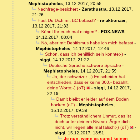
Mephistopheles
,
13.12.2017, 20:58
Nachfrage-besichert
-
Zarathustra
,
13.12.2017,
21:26
Hast Du Dich mit BC befasst?
-
re-aktionaer
,
13.12.2017, 21:33
Könnt Ihr euch mal einigen?
-
FOX-NEWS
,
14.12.2017, 08:04
Nö, aber mit Debitismus habe ich mich befasst
-
Mephistopheles
,
14.12.2017, 12:46
Schön, dass ich behilflich sein konnte;-)
-
siggi
,
14.12.2017, 21:22
Deutsche Sprache schwere Sprache
-
Mephistopheles
,
14.12.2017, 21:59
Ja, der schweizer ;-) Entscheider hat
entschieden, dass er keine 300,- bezahlt,
deine Worte;-) (oT)
-
siggi
,
14.12.2017,
22:19
Damit bleibt er leider auf dem Boden
hocken (oT)
-
Mephistopheles
,
15.12.2017, 09:39
Trotz verständlichem Unmut, das ist
doch unter deinem Niveau. Ärger dich
nicht, wir liegen alle mal falsch;-) (oT)
-
siggi
,
15.12.2017, 13:51
Je nun, wenn es sonst keinen