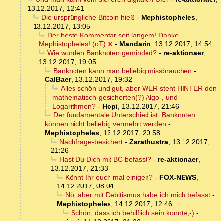
13.12.2017, 12:41
Die ursprüngliche Bitcoin hieß
-
Mephistopheles
,
13.12.2017, 13:05
Der beste Kommentar seit langem! Danke
Mephistopheles! (oT)
-
Mandarin
,
13.12.2017, 14:54
Wie wurden Banknoten geminded?
-
re-aktionaer
,
13.12.2017, 19:05
Banknoten kann man beliebig missbrauchen
-
CalBaer
,
13.12.2017, 19:32
Alles schön und gut, aber WER steht HINTER den
mathematisch-gesicherten(?) Algo-, und
Logarithmen?
-
Hopi
,
13.12.2017, 21:46
Der fundamentale Unterschied ist: Banknoten
können nicht beliebig vermehrt werden
-
Mephistopheles
,
13.12.2017, 20:58
Nachfrage-besichert
-
Zarathustra
,
13.12.2017,
21:26
Hast Du Dich mit BC befasst?
-
re-aktionaer
,
13.12.2017, 21:33
Könnt Ihr euch mal einigen?
-
FOX-NEWS
,
14.12.2017, 08:04
Nö, aber mit Debitismus habe ich mich befasst
-
Mephistopheles
,
14.12.2017, 12:46
Schön, dass ich behilflich sein konnte;-)
-