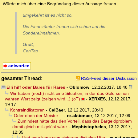
Würde mich über eine Begründung dieser Aussage freuen.
umgekehrt ist es nicht so.
Die Finanzämter freuen sich schon auf die
Sondereinnahmen.
Gruß,
CenTao
antworten
gesamter Thread:
RSS-Feed dieser Diskussion
Elli hilf oder Bares für Rares
-
Oblomow
,
12.12.2017, 18:48
Wir haben (noch) nicht eine Situation, in der das Gold seinen
wahren Wert zeigt (zeigen wird...) (oT)
-
XERXES
,
12.12.2017,
19:17
Kontraindikatoren
-
CalBaer
,
12.12.2017, 20:40
Oder eben der Meister....
-
re-aktionaer
,
13.12.2017, 12:09
Zumindest hätte das den Vorteil, dass das Bargeldproblem
damit gleich mit-gelöst wäre.
-
Mephistopheles
,
13.12.2017,
12:35
Und man kann vom sicheren digitalen Ufer
-
re-aktionaer
,