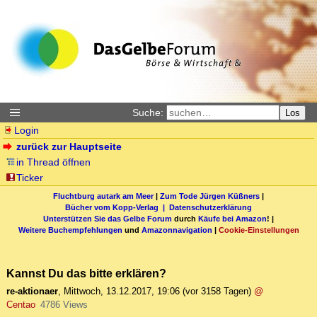
Suche:
Los
Login
zurück zur Hauptseite
in Thread öffnen
Ticker
Fluchtburg autark am Meer
|
Zum Tode Jürgen Küßners
|
Bücher vom Kopp-Verlag |
Datenschutzerklärung
Unterstützen Sie das Gelbe Forum
durch
Käufe bei Amazon
! |
Weitere Buchempfehlungen
und
Amazonnavigation
|
Cookie-Einstellungen
Kannst Du das bitte erklären?
re-aktionaer
,
Mittwoch, 13.12.2017, 19:06
(vor 3158 Tagen)
@
Centao
4786 Views