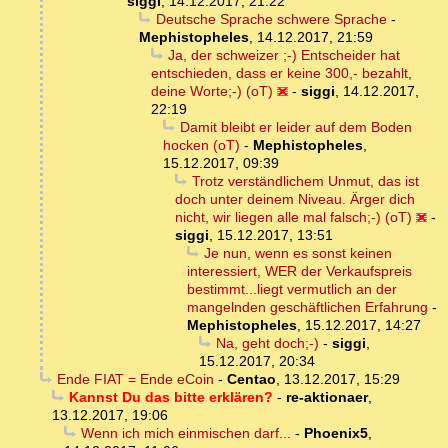
siggi
,
14.12.2017, 21:22
Deutsche Sprache schwere Sprache
-
Mephistopheles
,
14.12.2017, 21:59
Ja, der schweizer ;-) Entscheider hat
entschieden, dass er keine 300,- bezahlt,
deine Worte;-) (oT)
-
siggi
,
14.12.2017,
22:19
Damit bleibt er leider auf dem Boden
hocken (oT)
-
Mephistopheles
,
15.12.2017, 09:39
Trotz verständlichem Unmut, das ist
doch unter deinem Niveau. Ärger dich
nicht, wir liegen alle mal falsch;-) (oT)
-
siggi
,
15.12.2017, 13:51
Je nun, wenn es sonst keinen
interessiert, WER der Verkaufspreis
bestimmt...liegt vermutlich an der
mangelnden geschäftlichen Erfahrung
-
Mephistopheles
,
15.12.2017, 14:27
Na, geht doch;-)
-
siggi
,
15.12.2017, 20:34
Ende FIAT = Ende eCoin
-
Centao
,
13.12.2017, 15:29
Kannst Du das bitte erklären?
-
re-aktionaer
,
13.12.2017, 19:06
Wenn ich mich einmischen darf...
-
Phoenix5
,