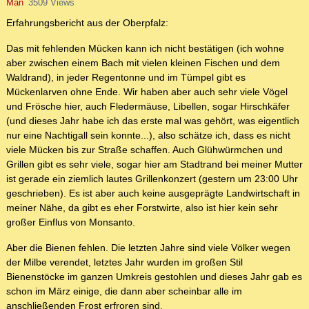
Man
3509 Views
Erfahrungsbericht aus der Oberpfalz:
Das mit fehlenden Mücken kann ich nicht bestätigen (ich wohne
aber zwischen einem Bach mit vielen kleinen Fischen und dem
Waldrand), in jeder Regentonne und im Tümpel gibt es
Mückenlarven ohne Ende. Wir haben aber auch sehr viele Vögel
und Frösche hier, auch Fledermäuse, Libellen, sogar Hirschkäfer
(und dieses Jahr habe ich das erste mal was gehört, was eigentlich
nur eine Nachtigall sein konnte...), also schätze ich, dass es nicht
viele Mücken bis zur Straße schaffen. Auch Glühwürmchen und
Grillen gibt es sehr viele, sogar hier am Stadtrand bei meiner Mutter
ist gerade ein ziemlich lautes Grillenkonzert (gestern um 23:00 Uhr
geschrieben). Es ist aber auch keine ausgeprägte Landwirtschaft in
meiner Nähe, da gibt es eher Forstwirte, also ist hier kein sehr
großer Einflus von Monsanto.
Aber die Bienen fehlen. Die letzten Jahre sind viele Völker wegen
der Milbe verendet, letztes Jahr wurden im großen Stil
Bienenstöcke im ganzen Umkreis gestohlen und dieses Jahr gab es
schon im März einige, die dann aber scheinbar alle im
anschließenden Frost erfroren sind.