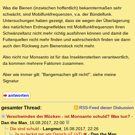
Was die Bienen (inzwischen hoffentlich) bekanntermaßen sehr
schwächt, sind Mobilfunkfrequenzen, v.a. der Bündelfunk.
Untersuchungen haben gezeigt, dass sie wegen der Überlagerung
des natürlichen Erdmagnetfeldes mit Mobilfunkfrequenzen ihren
Schwänzeltanz nicht mehr richtig ausführen können und damit die
Futterquellen nicht mehr finden und wahrscheinlich finden sie dann
auch den Rückweg zum Bienenstock nicht mehr.
Also nicht nur Monsanto ist für das Insektensterben verantwortlich,
da kommen mehrere Faktoren zusammen.
Aber wie immer gilt: "Bangemachen gilt nicht!", siehe meine
Signatur.
antworten
gesamter Thread:
RSS-Feed dieser Diskussion
Verschwinden der Mücken - ist Monsanto schuld? Was tun?
-
Dan the Man
,
16.08.2017, 22:00
Die sind schuld
-
Langmut
,
16.08.2017, 22:26
Ja nu leckst mir am Oarsch oT (oT)
-
Dan the Man
,