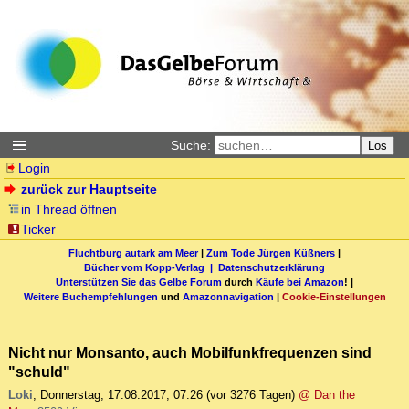
Suche:
Los
Login
zurück zur Hauptseite
in Thread öffnen
Ticker
Fluchtburg autark am Meer
|
Zum Tode Jürgen Küßners
|
Bücher vom Kopp-Verlag |
Datenschutzerklärung
Unterstützen Sie das Gelbe Forum
durch
Käufe bei Amazon
! |
Weitere Buchempfehlungen
und
Amazonnavigation
|
Cookie-Einstellungen
Nicht nur Monsanto, auch Mobilfunkfrequenzen sind
"schuld"
Loki
,
Donnerstag, 17.08.2017, 07:26
(vor 3276 Tagen)
@ Dan the