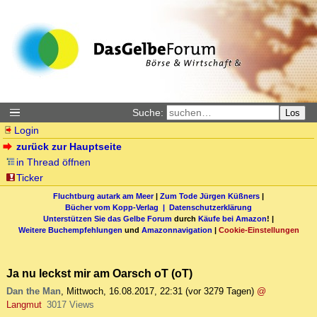
Suche:
Los
Login
zurück zur Hauptseite
in Thread öffnen
Ticker
Fluchtburg autark am Meer
|
Zum Tode Jürgen Küßners
|
Bücher vom Kopp-Verlag |
Datenschutzerklärung
Unterstützen Sie das Gelbe Forum
durch
Käufe bei Amazon
! |
Weitere Buchempfehlungen
und
Amazonnavigation
|
Cookie-Einstellungen
Ja nu leckst mir am Oarsch oT (oT)
Dan the Man
,
Mittwoch, 16.08.2017, 22:31
(vor 3279 Tagen)
@
Langmut
3017 Views