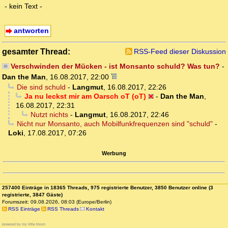
- kein Text -
antworten
gesamter Thread:
RSS-Feed dieser Diskussion
Verschwinden der Mücken - ist Monsanto schuld? Was tun?
-
Dan the Man
,
16.08.2017, 22:00
Die sind schuld
-
Langmut
,
16.08.2017, 22:26
Ja nu leckst mir am Oarsch oT (oT)
-
Dan the Man
,
16.08.2017, 22:31
Nutzt nichts
-
Langmut
,
16.08.2017, 22:46
Nicht nur Monsanto, auch Mobilfunkfrequenzen sind "schuld"
-
Loki
,
17.08.2017, 07:26
Werbung
257400 Einträge in 18365 Threads, 975 registrierte Benutzer, 3850 Benutzer online (3
registrierte, 3847 Gäste)
Forumszeit: 09.08.2026, 08:03 (Europe/Berlin)
RSS Einträge
RSS Threads
Kontakt
powered by my little forum