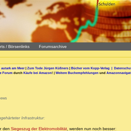
ts / Börsenlinks
Forumsarchive
 autark am Meer
|
Zum Tode Jürgen Küßners
|
Bücher vom Kopp-Verlag |
Datenschut
be Forum
durch
Käufe bei Amazon
! |
Weitere Buchempfehlungen
und
Amazonnavigat
iews
gehärteter Infrastruktur:
ür den
Siegeszug der Elektromobilität
, werden nun noch besser: