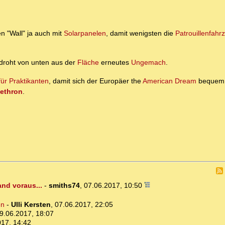
n "Wall" ja auch mit
Solarpanelen
, damit wenigsten die
Patrouillenfahr
 droht von unten aus der
Fläche
erneutes
Ungemach
.
für Praktikanten
, damit sich der Europäer the
American Dream
bequem 
ethron
.
nd voraus...
-
smiths74
,
07.06.2017, 10:50
en
-
Ulli Kersten
,
07.06.2017, 22:05
9.06.2017, 18:07
017, 14:42