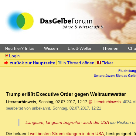
Neu hier? Infos
Wissen
Elliott-Wellen
Themen
Char
Login
zurück zur Hauptseite
in Thread öffnen
Ticker
Fluchtburg
Unterstützen Sie das Gel
Trump erläßt Executive Order gegen Weltraumwetter
Literaturhinweis
,
Sonntag, 02.07.2017, 12:17
@ Literaturhinweis
4034 V
bearbeitet von unbekannt, Sonntag, 02.07.2017, 12:21
Langsam, langsam begreifen auch die USA
die Risiken un
Die bekannt
weltbesten Stromleitungen in den USA
, bestgeeignet f