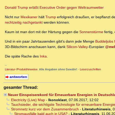
Donald Trump erläßt Executive Order gegen Weltraumwetter
Nicht nur
Mexikaner
hält
Trump
erfolgreich draußen, er bepflanzt de
rechtzeitig nachgetankt
werden können.
Kaum ist man dort mit der Härtung gegen die
Sonnenstürme
fertig,
Und in ein paar Jahrtausenden gibt's dann jede Menge
Buddeljobs 
3D-Bildschirm anschauen kann, dank
Silicon-Valley
-Europäer
@mel
Die späte Rache des
Inka
.
--
Literatur-/Produkthinweise
.
Alle Angaben ohne Gewähr!
-
Leserzuschriften
antworten
gesamter Thread:
Neuer Einspeiserekord für Erneuerbare Energien in Deutschla
Electricity (Live) Map
-
Ikonoklast
,
07.06.2017, 12:02
Tauchsieder, die wichtigste Technologie für erneuerbare Energi
Stromnetz kurz vor dem Zusammenbruch
-
Literaturhinweis
,
0
Stromausfälle bald auch in USA?
-
Literaturhinweis
,
11.06.2