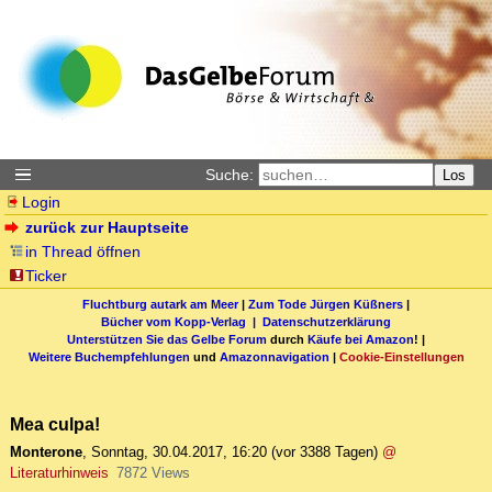
Suche:
Los
Login
zurück zur Hauptseite
in Thread öffnen
Ticker
Fluchtburg autark am Meer
|
Zum Tode Jürgen Küßners
|
Bücher vom Kopp-Verlag |
Datenschutzerklärung
Unterstützen Sie das Gelbe Forum
durch
Käufe bei Amazon
! |
Weitere Buchempfehlungen
und
Amazonnavigation
|
Cookie-Einstellungen
Mea culpa!
Monterone
,
Sonntag, 30.04.2017, 16:20
(vor 3388 Tagen)
@
Literaturhinweis
7872 Views